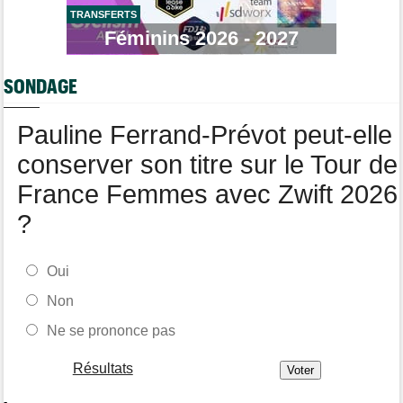
Tour de France Femmes
09:19
Kasia Niewiadoma : "Je ressens juste une immense gratitude"
TRANSFERTS
Féminins 2026 - 2027
Championnats du Monde
09:00
Voici la sélection française pour les Championnats du monde
SONDAGE
Transfert
08:40
Joe Blackmore devrait rejoindre une armada du WorldTour
Pauline Ferrand-Prévot peut-elle
conserver son titre sur le Tour de
France Femmes avec Zwift 2026
?
Oui
Non
Ne se prononce pas
Résultats
-