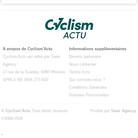
A propos de Cyclism'Actu
Informations supplémentaires
Cyclism'Actu est édité par Swar-
Devenir partenaire
Agency
Nous contacter
17 rue de la Suarlée, 5080 Rhisnes
Tennis Actu
SPRLS BE 0836.273.820
Qui sommes-nous ?
Conditions Générales
Données Personnelles
© Cyclism'Actu
Tous droits réservés
Produit par
Swar Agency
.
©2008-2026
-