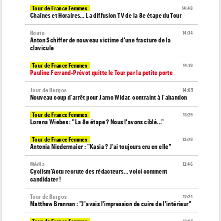
Tour de France Femmes
14:48
Chaînes et Horaires… La diffusion TV de la 8e étape du Tour
Route
14:34
Anton Schiffer de nouveau victime d'une fracture de la
clavicule
Tour de France Femmes
14:19
Pauline Ferrand-Prévot quitte le Tour par la petite porte
Tour de Burgos
14:05
Nouveau coup d'arrêt pour Jarno Widar, contraint à l'abandon
Tour de France Femmes
13:29
Lorena Wiebes : "La 8e étape ? Nous l'avons ciblé..."
Tour de France Femmes
13:09
Antonia Niedermaier : "Kasia ? J’ai toujours cru en elle"
Média
12:46
Cyclism’Actu recrute des rédacteurs… voici comment
candidater !
Tour de Burgos
12:24
Matthew Brennan : "J'avais l'impression de cuire de l'intérieur"