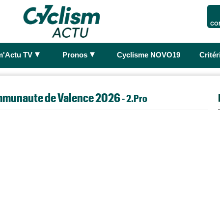
CO
►
►
m'Actu TV
Pronos
Cyclisme NOVO19
Crité
ommunaute de Valence 2026
- 2.Pro