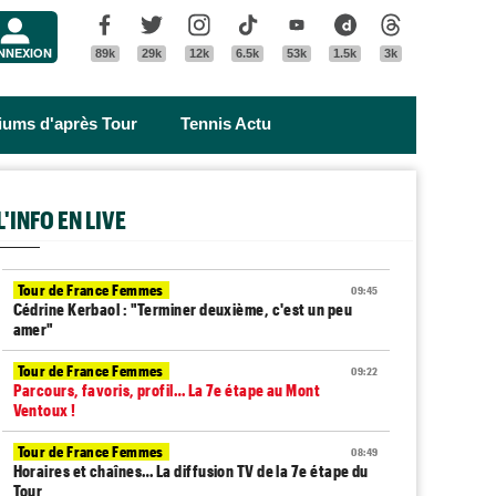
Menu
Facebook
Twitter
Instagram
Tik Tok
Youtube
Dailymotion
Threads
NNEXION
89k
29k
12k
6.5k
53k
1.5k
3k
riums d'après Tour
Tennis Actu
L'INFO EN LIVE
Tour de France Femmes
09:45
Cédrine Kerbaol : "Terminer deuxième, c'est un peu
amer"
Tour de France Femmes
09:22
Parcours, favoris, profil… La 7e étape au Mont
Ventoux !
Tour de France Femmes
08:49
Horaires et chaînes… La diffusion TV de la 7e étape du
Tour