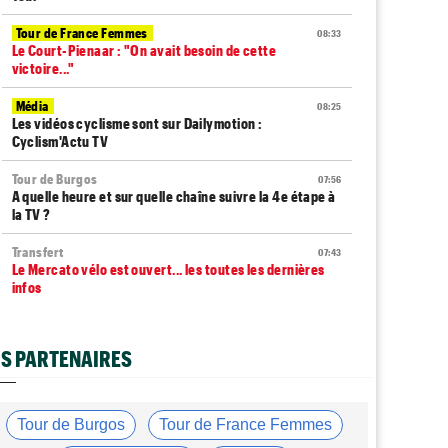
Tour de France Femmes
08:33
Le Court-Pienaar : "On avait besoin de cette
victoire..."
Média
08:25
Les vidéos cyclisme sont sur Dailymotion :
Cyclism'Actu TV
Tour de Burgos
07:56
A quelle heure et sur quelle chaîne suivre la 4e étape à
la TV ?
Transfert
07:43
Le Mercato vélo est ouvert... les toutes les dernières
infos
Route
07:33
L'une des plus anciennes équipes du peloton va
S PARTENAIRES
disparaître en 2027
Tour de Pologne
07:10
Diffusion TV... quelle heure et quelle chaîne la 5e étape
Tour de Burgos
Tour de France Femmes
?