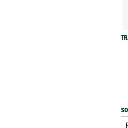
TR
SO