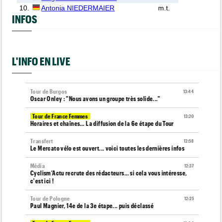
10.
Antonia NIEDERMAIER
m.t.
INFOS
L'INFO EN LIVE
Tour de Burgos
13:44
Oscar Onley : "Nous avons un groupe très solide..."
Tour de France Femmes
13:20
Horaires et chaînes… La diffusion de la 6e étape du Tour
Transfert
12:58
Le Mercato vélo est ouvert... voici toutes les dernières infos
Média
12:37
Cyclism’Actu recrute des rédacteurs… si cela vous intéresse,
c'est ici !
Tour de Pologne
12:25
Paul Magnier, 14e de la 3e étape... puis déclassé