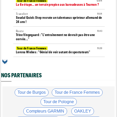
Tour de France Femmes
12:04
La 6e étape… un terrain propice aux baroudeuses à Tournon ?
Transfert
11:54
Soudal Quick-Step recrute un talentueux sprinteur allemand de
24 ans !
Route
11:43
Trine Vingegaard : "L'entraînement ne devrait pas être une
corvée..."
Tour de France Femmes
11:20
Lorena Wiebes : "Génial de voir autant de spectateurs"
Tour de France Femmes
11:13
Demi Vollering : "Marlen Reusser n’est pas facile à battre"
NOS PARTENAIRES
Route
10:50
Isaac Del Toro prolonge avec la formation UAE Team Emirates-
XRG
Tour de Pologne
Tour de Burgos
Tour de France Femmes
10:36
Diffusion TV... quelle heure et quelle chaîne la 4e étape ?
Tour de Pologne
Transfert
10:00
Joe Blackmore devrait rejoindre une grosse formation
Compteurs GARMIN
OAKLEY
WorldTour