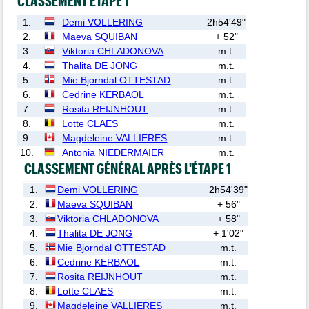
CLASSEMENT ÉTAPE 1
1.
Demi VOLLERING
2h54'49"
2.
Maeva SQUIBAN
+ 52"
3.
Viktoria CHLADONOVA
m.t.
4.
Thalita DE JONG
m.t.
5.
Mie Bjorndal OTTESTAD
m.t.
6.
Cedrine KERBAOL
m.t.
7.
Rosita REIJNHOUT
m.t.
8.
Lotte CLAES
m.t.
9.
Magdeleine VALLIERES
m.t.
10.
Antonia NIEDERMAIER
m.t.
CLASSEMENT GÉNÉRAL APRÈS L'ÉTAPE 1
1.
Demi VOLLERING
2h54'39"
2.
Maeva SQUIBAN
+ 56"
3.
Viktoria CHLADONOVA
+ 58"
4.
Thalita DE JONG
+ 1'02"
5.
Mie Bjorndal OTTESTAD
m.t.
6.
Cedrine KERBAOL
m.t.
7.
Rosita REIJNHOUT
m.t.
8.
Lotte CLAES
m.t.
9.
Magdeleine VALLIERES
m.t.