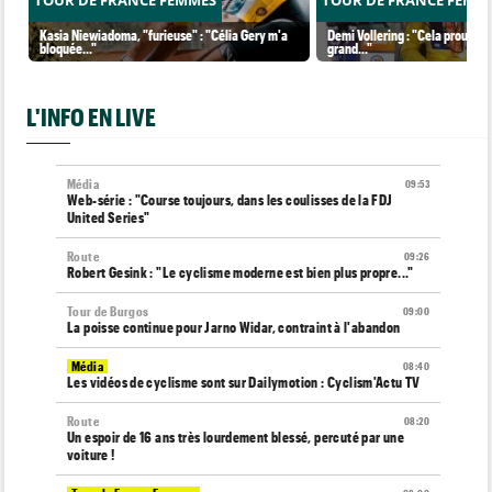
Kasia Niewiadoma, "furieuse" : "Célia Gery m'a
Demi Vollering : "Cela prouve q
bloquée..."
grand..."
L'INFO EN LIVE
Média
09:53
Web-série : "Course toujours, dans les coulisses de la FDJ
United Series"
Route
09:26
Robert Gesink : "Le cyclisme moderne est bien plus propre..."
Tour de Burgos
09:00
La poisse continue pour Jarno Widar, contraint à l'abandon
Média
08:40
Les vidéos de cyclisme sont sur Dailymotion : Cyclism'Actu TV
Route
08:20
Un espoir de 16 ans très lourdement blessé, percuté par une
voiture !