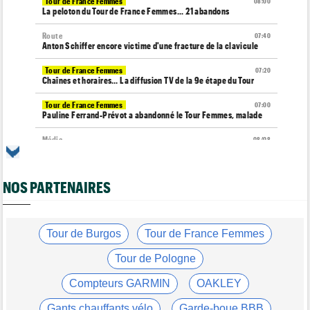
Tour de France Femmes
08:00
La peloton du Tour de France Femmes... 21 abandons
Route
07:40
Anton Schiffer encore victime d'une fracture de la clavicule
Tour de France Femmes
07:20
Chaînes et horaires… La diffusion TV de la 9e étape du Tour
Tour de France Femmes
07:00
Pauline Ferrand-Prévot a abandonné le Tour Femmes, malade
Média
08/08
Cyclism’Actu recrute des rédacteurs… toutes les infos ici !
Transfert
08/08
NOS PARTENAIRES
Lotto-Intermarché fait passer pro trois jeunes de sa formation
Transfert
08/08
Joe Blackmore devrait signer chez une armada du WorldTour
Tour de Burgos
Tour de France Femmes
Route
08/08
Émilien Jacquelin va faire ses débuts en compétition le 16 août
Tour de Pologne
!
Compteurs GARMIN
OAKLEY
Championnats du Monde
08/08
La sélection française pour les Championnats du monde
Gants chauffants vélo
Garde-boue BBB