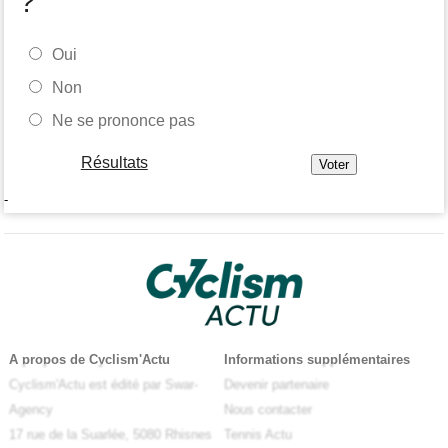
?
Oui
Non
Ne se prononce pas
Résultats
-
A propos de Cyclism'Actu
Informations supplémentaires
Cyclism'Actu est édité par Swar-
Devenir partenaire
Agency
Nous contacter
17 rue de la Suarlée, 5080 Rhisnes
Tennis Actu