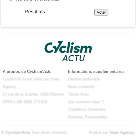
Résultats
-
A propos de Cyclism'Actu
Informations supplémentaires
Cyclism'Actu est édité par Swar-
Devenir partenaire
Agency
Nous contacter
17 rue de la Suarlée, 5080 Rhisnes
Tennis Actu
SPRLS BE 0836.273.820
Qui sommes-nous ?
Conditions Générales
Données Personnelles
© Cyclism'Actu
Tous droits réservés
Produit par
Swar Agency
.