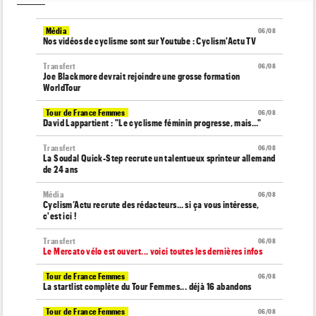
Média
06/08
Nos vidéos de cyclisme sont sur Youtube : Cyclism'Actu TV
Transfert
06/08
Joe Blackmore devrait rejoindre une grosse formation
WorldTour
Tour de France Femmes
06/08
David Lappartient : "Le cyclisme féminin progresse, mais…"
Transfert
06/08
La Soudal Quick-Step recrute un talentueux sprinteur allemand
de 24 ans
Média
06/08
Cyclism’Actu recrute des rédacteurs… si ça vous intéresse,
c'est ici !
Transfert
06/08
Le Mercato vélo est ouvert... voici toutes les dernières infos
Tour de France Femmes
06/08
La startlist complète du Tour Femmes... déjà 16 abandons
Tour de France Femmes
06/08