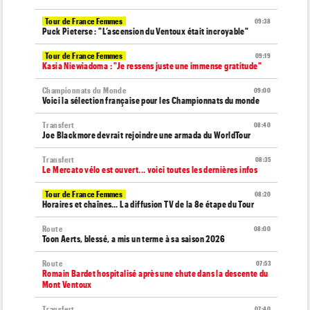
Tour de France Femmes
09:38
Puck Pieterse : "L’ascension du Ventoux était incroyable"
Tour de France Femmes
09:19
Kasia Niewiadoma : "Je ressens juste une immense gratitude"
Championnats du Monde
09:00
Voici la sélection française pour les Championnats du monde
Transfert
08:40
Joe Blackmore devrait rejoindre une armada du WorldTour
Transfert
08:35
Le Mercato vélo est ouvert... voici toutes les dernières infos
Tour de France Femmes
08:20
Horaires et chaînes… La diffusion TV de la 8e étape du Tour
Route
08:00
Toon Aerts, blessé, a mis un terme à sa saison 2026
Route
07:53
Romain Bardet hospitalisé après une chute dans la descente du
Mont Ventoux
Transfert
07:40