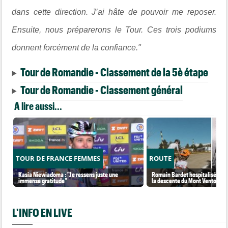
dans cette direction. J’ai hâte de pouvoir me reposer.
Ensuite, nous préparerons le Tour. Ces trois podiums
donnent forcément de la confiance."
Tour de Romandie - Classement de la 5è étape
Tour de Romandie - Classement général
A lire aussi...
TOUR DE FRANCE FEMMES
ROUTE
Kasia Niewiadoma : "Je ressens juste une
Romain Bardet hospitalisé apr
immense gratitude"
la descente du Mont Ventoux
L'INFO EN LIVE