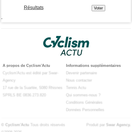
Résultats
-
A propos de Cyclism'Actu
Informations supplémentaires
Cyclism'Actu est édité par Swar-
Devenir partenaire
Agency
Nous contacter
17 rue de la Suarlée, 5080 Rhisnes
Tennis Actu
SPRLS BE 0836.273.820
Qui sommes-nous ?
Conditions Générales
Données Personnelles
© Cyclism'Actu
Tous droits réservés
Produit par
Swar Agency
.