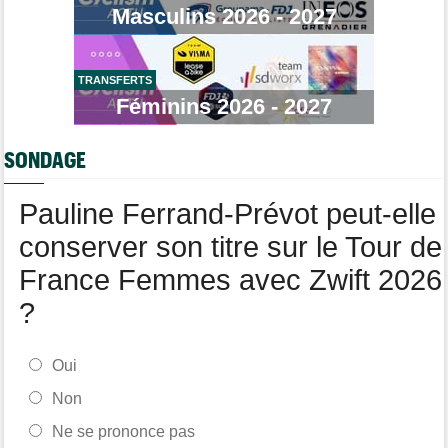
Masculins 2026 - 2027
!
Route
07/08
Isaac Del Toro a prolongé avec UAE Team Emirates-XRG pour 5
ans !
TRANSFERTS
Féminins 2026 - 2027
Transfert
07/08
Lotto-Intermarché fait passer pro trois jeunes de sa formation
SONDAGE
Tour de Burgos
07/08
Matthew Brennan : "Je me suis retrouvé un peu trop loin…"
Pauline Ferrand-Prévot peut-elle
conserver son titre sur le Tour de
France Femmes avec Zwift 2026
?
Oui
Non
Ne se prononce pas