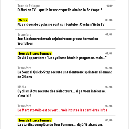
Tour de Pologne
07:10
Diffusion TV... quelle heure et quelle chaîne la 5e étape ?
Média
06/08
Nos vidéos de cyclisme sont sur Youtube : Cyclism'Actu TV
Transfert
06/08
Joe Blackmore devrait rejoindre une grosse formation
WorldTour
Tour de France Femmes
06/08
David Lappartient : "Le cyclisme féminin progresse, mais…"
Transfert
06/08
La Soudal Quick-Step recrute un talentueux sprinteur allemand
de 24 ans
Média
06/08
Cyclism’Actu recrute des rédacteurs… si ça vous intéresse,
c'est ici !
Transfert
06/08
Le Mercato vélo est ouvert... voici toutes les dernières infos
Tour de France Femmes
06/08
La startlist complète du Tour Femmes... déjà 16 abandons