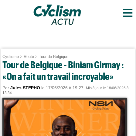
≡
Cyclisme
>
Route
>
Tour de Belgique
Tour de Belgique - Biniam Girmay :
«On a fait un travail incroyable»
Par
Jules STEPHO
le 17/06/2026 à 19:27.
Mis à jour le 18/06/2026 à
13:34.