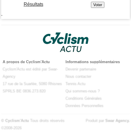
Résultats
-
A propos de Cyclism'Actu
Informations supplémentaires
Cyclism'Actu est édité par Swar-
Devenir partenaire
Agency
Nous contacter
17 rue de la Suarlée, 5080 Rhisnes
Tennis Actu
SPRLS BE 0836.273.820
Qui sommes-nous ?
Conditions Générales
Données Personnelles
© Cyclism'Actu
Tous droits réservés
Produit par
Swar Agency
.
©2008-2026