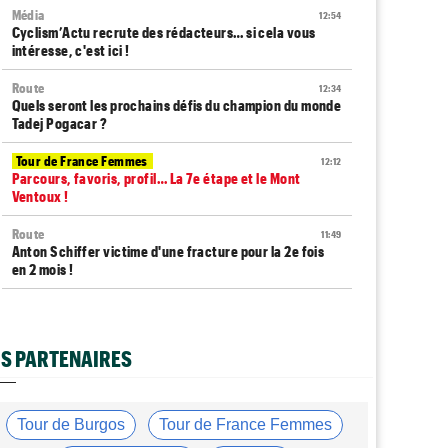
Média
12:54
Cyclism’Actu recrute des rédacteurs… si cela vous
intéresse, c'est ici !
Route
12:34
Quels seront les prochains défis du champion du monde
Tadej Pogacar ?
Tour de France Femmes
12:12
Parcours, favoris, profil… La 7e étape et le Mont
Ventoux !
Route
11:49
Anton Schiffer victime d'une fracture pour la 2e fois
en 2 mois !
Route
11:29
Gesink : "Quand j'ai intégré le peloton, le dopage était
monnaie courante"
S PARTENAIRES
Tour de France Femmes
11:12
Le Court-Pienaar : "J’étais à la limite de mes forces..."
Tour de Burgos
Tour de France Femmes
Tour d'Espagne
10:56