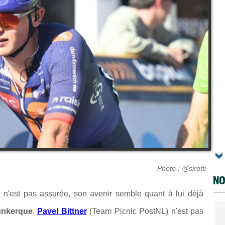
Photo : @sirotti
NO
e
n'est pas assurée, son avenir semble quant à lui déjà
unkerque
,
Pavel Bittner
(Team Picnic PostNL) n'est pas