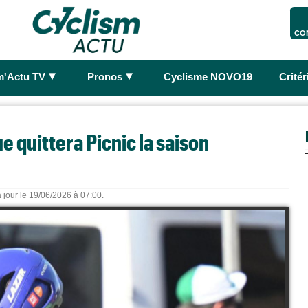
CO
►
►
m'Actu TV
Pronos
Cyclisme NOVO19
Crité
e quittera Picnic la saison
 jour le 19/06/2026 à 07:00.