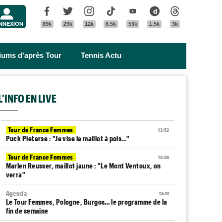
Menu
Facebook
Twitter
Instagram
Tik Tok
Youtube
Dailymotion
Threads
NNEXION
89k
29k
12k
6.5k
53k
1.5k
3k
riums d'après Tour
Tennis Actu
L'INFO EN LIVE
Tour de France Femmes
13:52
Puck Pieterse : "Je vise le maillot à pois..."
Tour de France Femmes
13:36
Marlen Reusser, maillot jaune : "Le Mont Ventoux, on
verra"
Agenda
13:13
Le Tour Femmes, Pologne, Burgos… le programme de la
fin de semaine