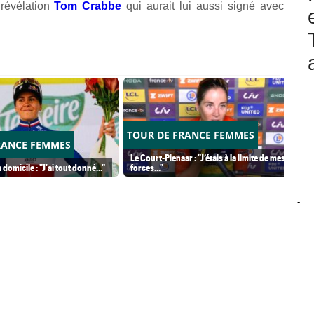
 révélation
Tom Crabbe
qui aurait lui aussi signé avec
TOUR DE FRANCE FEMMES
RANCE FEMMES
Le Court-Pienaar : "J’étais à la limite de mes
 domicile : "J'ai tout donné..."
forces..."
-