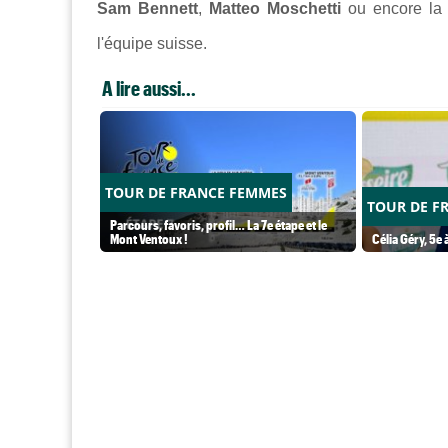
Sam Bennett
,
Matteo Moschetti
ou encore la
l'équipe suisse.
A lire aussi...
TOUR DE FRANCE FEMMES
TOUR DE F
Parcours, favoris, profil… La 7e étape et le
Mont Ventoux !
Célia Géry, 5e à