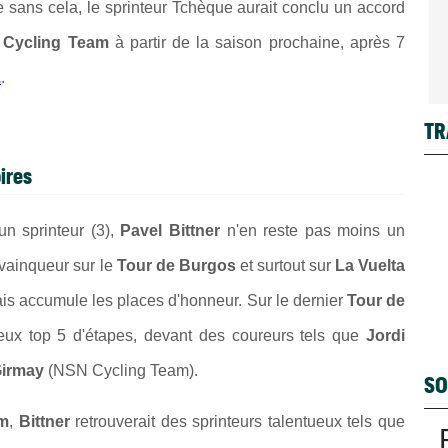
 sans cela, le sprinteur Tchèque aurait conclu un accord
o Cycling Team
à partir de la saison prochaine, après 7
L
.
TR
ires
un sprinteur (3),
Pavel Bittner
n'en reste pas moins un
 vainqueur sur le
Tour de Burgos
et surtout sur
La Vuelta
ais accumule les places d'honneur. Sur le dernier
Tour de
 deux top 5 d'étapes, devant des coureurs tels que
Jordi
Girmay
(NSN Cycling Team).
SO
am
,
Bittner
retrouverait des sprinteurs talentueux tels que