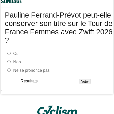
SONDAGE
pour 1 an
Tour de Burgos
06/08
Pauline Ferrand-Prévot peut-elle
Felix Gall remporte la 3e étape et prend les commandes du
général
conserver son titre sur le Tour de
France Femmes avec Zwift 2026
?
Oui
Non
Ne se prononce pas
Résultats
-