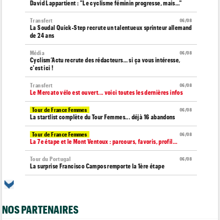
David Lappartient : "Le cyclisme féminin progresse, mais…"
Transfert
06/08
La Soudal Quick-Step recrute un talentueux sprinteur allemand
de 24 ans
Média
06/08
Cyclism’Actu recrute des rédacteurs… si ça vous intéresse,
c'est ici !
Transfert
06/08
Le Mercato vélo est ouvert... voici toutes les dernières infos
Tour de France Femmes
06/08
La startlist complète du Tour Femmes... déjà 16 abandons
Tour de France Femmes
06/08
La 7e étape et le Mont Ventoux : parcours, favoris, profil…
Tour du Portugal
06/08
La surprise Francisco Campos remporte la 1ère étape
Tour de Pologne
06/08
Bart Lemmen : "J'attendais cette 1ère victoire depuis
longtemps"
NOS PARTENAIRES
Tour de France Femmes
06/08