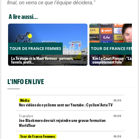
final, on verra ce que l'équipe décidera."
A lire aussi...
TOUR DE FRANCE FEMMES
TOUR DE FRANCE FEMM
La 7e étape et le Mont Ventoux : parcours,
Kim Le Court Pienaar : "La cour
favoris, profil…
complètement folle"
L'INFO EN LIVE
Média
06/08
Nos vidéos de cyclisme sont sur Youtube : Cyclism'Actu TV
Transfert
06/08
Joe Blackmore devrait rejoindre une grosse formation
WorldTour
Tour de France Femmes
06/08