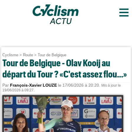
≡
Cyclisme
>
Route
>
Tour de Belgique
Tour de Belgique - Olav Kooij au
départ du Tour ? «C'est assez flou...»
Par
François-Xavier LOUZE
le 17/06/2026 à 20:20.
Mis à jour le
19/06/2026 à 09:27.