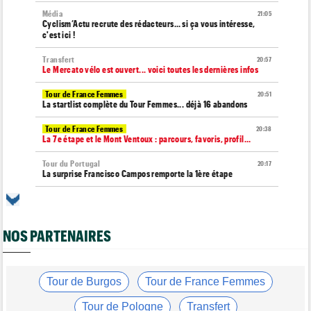
Média
21:05
Cyclism’Actu recrute des rédacteurs… si ça vous intéresse,
c'est ici !
Transfert
20:57
Le Mercato vélo est ouvert... voici toutes les dernières infos
Tour de France Femmes
20:51
La startlist complète du Tour Femmes... déjà 16 abandons
Tour de France Femmes
20:38
La 7e étape et le Mont Ventoux : parcours, favoris, profil…
Tour du Portugal
20:17
La surprise Francisco Campos remporte la 1ère étape
Tour de Pologne
19:59
Bart Lemmen : "J'attendais cette 1ère victoire depuis
longtemps"
NOS PARTENAIRES
Tour de France Femmes
19:38
Marlen Reusser : "Le Mont Ventoux... on verra"
Tour de France Femmes
Tour de Burgos
Tour de France Femmes
19:13
Kim Le Court Pienaar : "La course a été complètement folle"
Tour de Pologne
Transfert