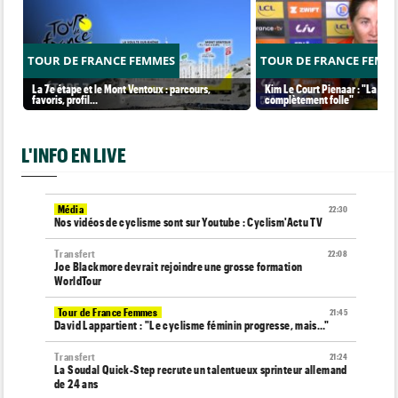
TOUR DE FRANCE FEMMES
TOUR DE FRANCE FEMM
La 7e étape et le Mont Ventoux : parcours,
Kim Le Court Pienaar : "La cour
favoris, profil…
complètement folle"
L'INFO EN LIVE
Média
22:30
Nos vidéos de cyclisme sont sur Youtube : Cyclism'Actu TV
Transfert
22:08
Joe Blackmore devrait rejoindre une grosse formation
WorldTour
Tour de France Femmes
21:45
David Lappartient : "Le cyclisme féminin progresse, mais…"
Transfert
21:24
La Soudal Quick-Step recrute un talentueux sprinteur allemand
de 24 ans