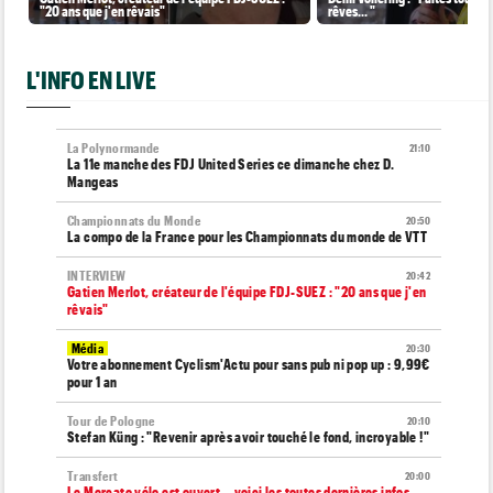
"20 ans que j'en rêvais"
rêves... "
L'INFO EN LIVE
La Polynormande
21:10
La 11e manche des FDJ United Series ce dimanche chez D.
Mangeas
Championnats du Monde
20:50
La compo de la France pour les Championnats du monde de VTT
INTERVIEW
20:42
Gatien Merlot, créateur de l'équipe FDJ-SUEZ : "20 ans que j'en
rêvais"
Média
20:30
Votre abonnement Cyclism'Actu pour sans pub ni pop up : 9,99€
pour 1 an
Tour de Pologne
20:10
Stefan Küng : "Revenir après avoir touché le fond, incroyable !"
Transfert
20:00
Le Mercato vélo est ouvert... voici les toutes dernières infos