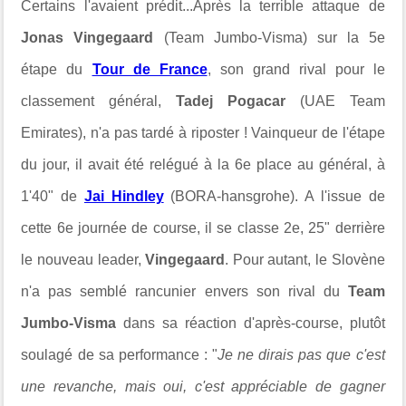
Certains l'avaient prédit...Après la terrible attaque de
Jonas Vingegaard
(Team Jumbo-Visma) sur la 5e
étape du
Tour de France
, son grand rival pour le
classement général,
Tadej Pogacar
(UAE Team
Emirates), n'a pas tardé à riposter ! Vainqueur de l'étape
du jour, il avait été relégué à la 6e place au général, à
1'40" de
Jai Hindley
(BORA-hansgrohe). A l'issue de
cette 6e journée de course, il se classe 2e, 25" derrière
le nouveau leader,
Vingegaard
. Pour autant, le Slovène
n'a pas semblé rancunier envers son rival du
Team
Jumbo-Visma
dans sa réaction d'après-course, plutôt
soulagé de sa performance : "
Je ne dirais pas que c'est
une revanche, mais oui, c'est appréciable de gagner