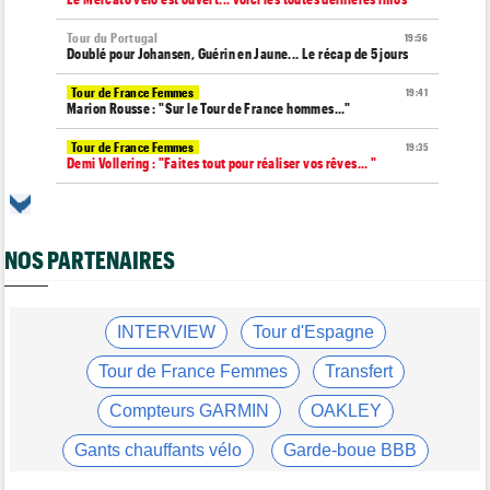
Tour du Portugal
19:56
Doublé pour Johansen, Guérin en Jaune... Le récap de 5 jours
Tour de France Femmes
19:41
Marion Rousse : "Sur le Tour de France hommes..."
Tour de France Femmes
19:35
Demi Vollering : "Faites tout pour réaliser vos rêves... "
Transfert
19:26
Le champion de France amateur en titre va passer pro chez
Picnic !
NOS PARTENAIRES
Tour de France Femmes
18:52
Vollering et la FDJ-Suez au sommet du classement des primes
Transfert
INTERVIEW
Tour d'Espagne
18:30
Après Jarno Widar, Lotto-Intermarché prolonge un autre cadre
Tour de France Femmes
Transfert
Route
18:11
Steven Kruijswijk annonce prendre sa retraite en fin d'année
Compteurs GARMIN
OAKLEY
Tour d'Espagne
18:00
Gants chauffants vélo
Garde-boue BBB
Le dernier Grand Tour... La Vuelta 2026, l’une des plus dures ?
Casque ABUS
Jeu de Vélo