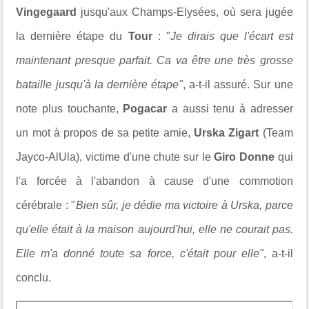
Vingegaard
jusqu'aux Champs-Elysées, où sera jugée
la dernière étape du
Tour
: "
Je dirais que l'écart est
maintenant presque parfait. Ca va être une très grosse
bataille jusqu'à la dernière étape"
, a-t-il assuré. Sur une
note plus touchante,
Pogacar
a aussi tenu à adresser
un mot à propos de sa petite amie,
Urska Zigart
(Team
Jayco-AlUla), victime d'une chute sur le
Giro Donne
qui
l'a forcée à l'abandon à cause d'une commotion
cérébrale : "
Bien sûr, je dédie ma victoire à Urska, parce
qu'elle était à la maison aujourd'hui, elle ne courait pas.
Elle m'a donné toute sa force, c'était pour elle"
, a-t-il
conclu.