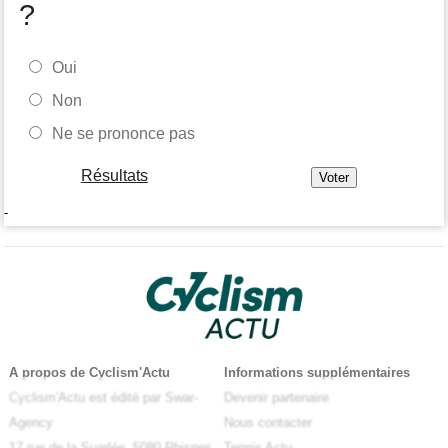
?
Oui
Non
Ne se prononce pas
Résultats
-
A propos de Cyclism'Actu
Informations supplémentaires
Cyclism'Actu est édité par Swar-
Devenir partenaire
Agency
Nous contacter
17 rue de la Suarlée, 5080 Rhisnes
Tennis Actu