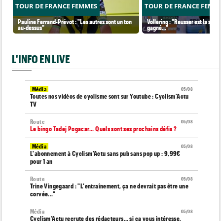
TOUR DE FRANCE FEMMES
TOUR DE FRANCE FEMM
Pauline Ferrand-Prévot : "Les autres sont un ton
Vollering : "Reusser est la seul
au-dessus"
gagné..."
L'INFO EN LIVE
Média
05/08
Toutes nos vidéos de cyclisme sont sur Youtube : Cyclism'Actu
TV
Route
05/08
Le bingo Tadej Pogacar... Quels sont ses prochains défis ?
Média
05/08
L'abonnement à Cyclism'Actu sans pub sans pop up : 9,99€
pour 1 an
Route
05/08
Trine Vingegaard : "L'entraînement, ça ne devrait pas être une
corvée..."
Média
05/08
Cyclism’Actu recrute des rédacteurs… si ça vous intéresse,