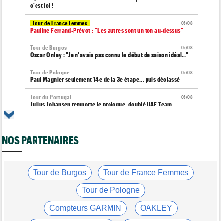
c'est ici !
Tour de France Femmes
05/08
Pauline Ferrand-Prévot : "Les autres sont un ton au-dessus"
Tour de Burgos
05/08
Oscar Onley : "Je n'avais pas connu le début de saison idéal…"
Tour de Pologne
05/08
Paul Magnier seulement 14e de la 3e étape... puis déclassé
Tour du Portugal
05/08
Julius Johansen remporte le prologue, doublé UAE Team
Emirates
Tour de France Femmes
05/08
Marlen Reusser : "C'était différent du Mont Ventoux..."
NOS PARTENAIRES
Transfert
05/08
Joe Blackmore pourrait rejoindre une grosse formation
WorldTour
Tour de Burgos
Tour de France Femmes
Tour de France Femmes
05/08
Tour de Pologne
Vollering : "Reusser est la seule qui n'a jamais gagné..."
Compteurs GARMIN
OAKLEY
Tour de France
05/08
Geraint Thomas : "On est passé à côté du Tour..."