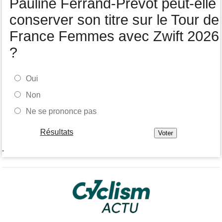
Pauline Ferrand-Prévot peut-elle
Tour de Pologne
05/08
Jamais 2 sans 3 pour Jonathan Milan, vainqueur de la 3e étape !
conserver son titre sur le Tour de
France Femmes avec Zwift 2026
?
Oui
Non
Ne se prononce pas
Résultats
-