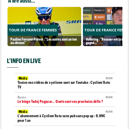
A lire aussi...
TOUR DE FRANCE FEMMES
TOUR DE FRANCE FEMM
Pauline Ferrand-Prévot : "Les autres sont un ton
Vollering : "Reusser est la seul
au-dessus"
gagné..."
L'INFO EN LIVE
Média
05/08
Toutes nos vidéos de cyclisme sont sur Youtube : Cyclism'Actu
TV
Route
05/08
Le bingo Tadej Pogacar... Quels sont ses prochains défis ?
Média
05/08
L'abonnement à Cyclism'Actu sans pub sans pop up : 9,99€
pour 1 an