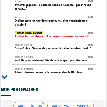
Route
05/08
Trine Vingegaard : "L'entraînement, ça ne devrait pas être une
corvée..."
Média
05/08
Cyclism’Actu recrute des rédacteurs… si ça vous intéresse,
c'est ici !
Tour de France Femmes
05/08
Pauline Ferrand-Prévot : "Les autres sont un ton au-dessus"
Tour de Burgos
05/08
Oscar Onley : "Je n'avais pas connu le début de saison idéal…"
Tour de Pologne
05/08
Paul Magnier seulement 14e de la 3e étape... puis déclassé
Tour du Portugal
05/08
Julius Johansen remporte le prologue, doublé UAE Team
Emirates
Tour de France Femmes
05/08
Marlen Reusser : "C'était différent du Mont Ventoux..."
NOS PARTENAIRES
Transfert
05/08
Joe Blackmore pourrait rejoindre une grosse formation
WorldTour
Tour de Burgos
Tour de France Femmes