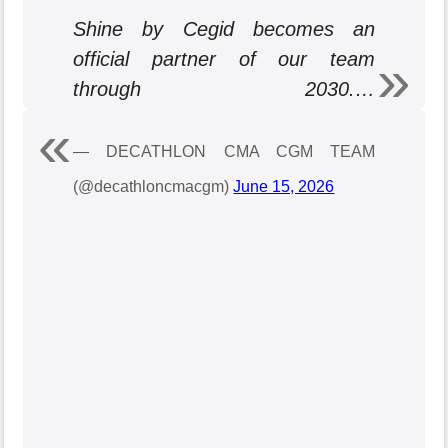
Shine by Cegid becomes an
official partner of our team
through 2030.…
pic.twitter.com/eC1ogfBNCl
— DECATHLON CMA CGM TEAM
(@decathloncmacgm)
June 15, 2026