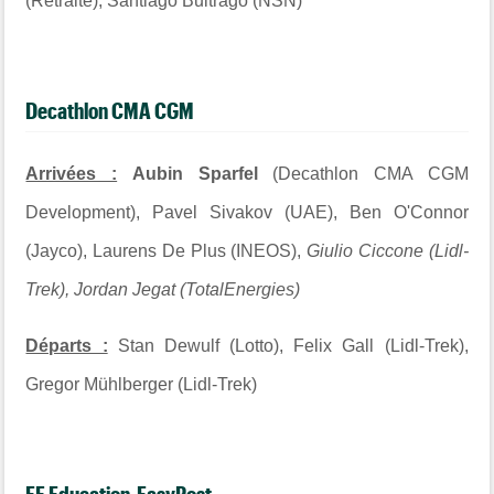
(Retraite), Santiago Buitrago (NSN)
Decathlon CMA CGM
Arrivées :
Aubin Sparfel
(Decathlon CMA CGM
Development), Pavel Sivakov (UAE), Ben O'Connor
(Jayco), Laurens De Plus (INEOS),
Giulio Ciccone (Lidl-
Trek)
, Jordan Jegat (TotalEnergies)
Départs :
Stan Dewulf (Lotto), Felix Gall (Lidl-Trek),
Gregor Mühlberger (Lidl-Trek)