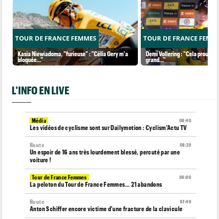
TOUR DE FRANCE FEMMES
TOUR DE FRANCE FEMM
Kasia Niewiadoma, "furieuse" : "Célia Gery m'a
Demi Vollering : "Cela prouve q
bloquée..."
grand..."
L'INFO EN LIVE
Média
08:40
Les vidéos de cyclisme sont sur Dailymotion : Cyclism'Actu TV
Route
08:20
Un espoir de 16 ans très lourdement blessé, percuté par une
voiture !
Tour de France Femmes
08:00
La peloton du Tour de France Femmes... 21 abandons
Route
07:40
Anton Schiffer encore victime d'une fracture de la clavicule