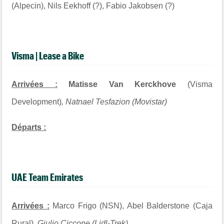
(Alpecin), Nils Eekhoff (?), Fabio Jakobsen (?)
Visma | Lease a Bike
Arrivées :
Matisse Van Kerckhove
(Visma
Development)
, Natnael Tesfazion (Movistar)
Départs :
UAE Team Emirates
Arrivées :
Marco Frigo (NSN), Abel Balderstone (Caja
Rural),
Giulio Ciccone (Lidl-Trek)