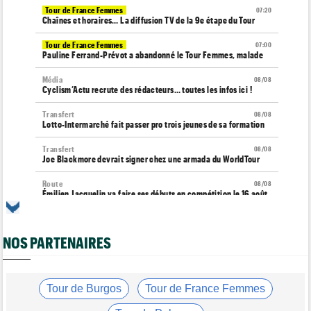
Tour de France Femmes
07:20
Chaînes et horaires… La diffusion TV de la 9e étape du Tour
Tour de France Femmes
07:00
Pauline Ferrand-Prévot a abandonné le Tour Femmes, malade
Média
08/08
Cyclism’Actu recrute des rédacteurs… toutes les infos ici !
Transfert
08/08
Lotto-Intermarché fait passer pro trois jeunes de sa formation
Transfert
08/08
Joe Blackmore devrait signer chez une armada du WorldTour
Route
08/08
Émilien Jacquelin va faire ses débuts en compétition le 16 août
!
Championnats du Monde
08/08
NOS PARTENAIRES
La sélection française pour les Championnats du monde
Route
08/08
Romain Bardet hospitalisé après une chute dans la descente du
Ventoux
Tour de Burgos
Tour de France Femmes
Tour de France Femmes
08/08