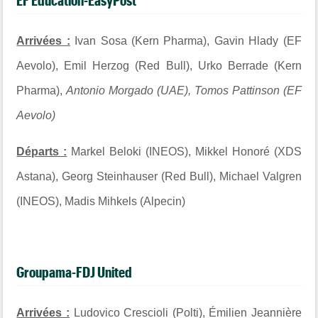
EF Education-EasyPost
Arrivées :
Ivan Sosa (Kern Pharma), Gavin Hlady (EF
Aevolo), Emil Herzog (Red Bull), Urko Berrade (Kern
Pharma),
Antonio Morgado (UAE), Tomos Pattinson
(EF
Aevolo)
Départs :
Markel Beloki (INEOS), Mikkel Honoré (XDS
Astana), Georg Steinhauser (Red Bull), Michael Valgren
(INEOS), Madis Mihkels (Alpecin)
Groupama-FDJ United
Arrivées :
Ludovico Crescioli (Polti), Émilien Jeannière