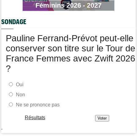
Tour de France Femmes
05/08
Féminins 2026 - 2027
Marlen Reusser : "C'était différent du Mont Ventoux..."
Tour de France
05/08
SONDAGE
Geraint Thomas : "On est passé à côté du Tour..."
Transfert
05/08
Pauline Ferrand-Prévot peut-elle
Le Mercato vélo est ouvert... Toutes les dernières infos de
transferts
conserver son titre sur le Tour de
France Femmes avec Zwift 2026
?
Oui
Non
Ne se prononce pas
Résultats
-