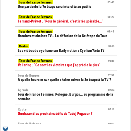
Tour de France Femmes
09:42
Une partie de la 7e étape sera interdite au public
Tour de France Femmes
09:26
Ferrand-Prévot : "Pour le général, c'est irrécupérable..."
Tour de France Femmes
08:49
Horaires et chaînes TV… La diffusion de la 6e étape du Tour
Média
08:25
Les vidéos de cyclisme sur Dailymotion : Cyclism'Actu TV
Tour de France Femmes
08:15
Vollering : "Ce sont les victoires que j’apprécie le plus"
Tour de Burgos
07:56
A quelle heure et sur quelle chaîne suivre la 3e étape à la TV ?
Agenda
07:33
Tour de France Femmes, Pologne, Burgos… au programme de la
semaine
Route
07:16
Quels sont les prochains défis de Tadej Pogacar ?
Tour de Pologne
07:10
Diffusion TV... quelle heure et sur quelle chaîne la 4e étape ?