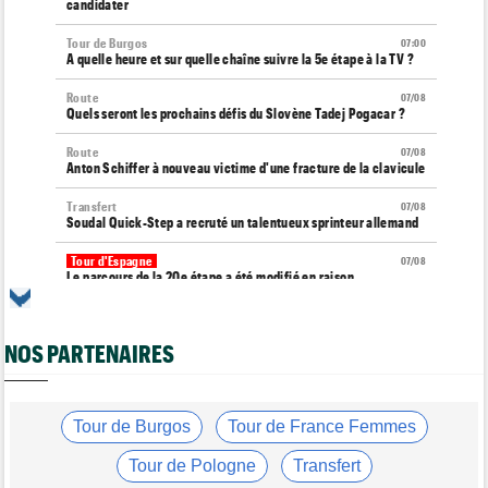
candidater
Tour de Burgos
07:00
A quelle heure et sur quelle chaîne suivre la 5e étape à la TV ?
Route
07/08
Quels seront les prochains défis du Slovène Tadej Pogacar ?
Route
07/08
Anton Schiffer à nouveau victime d'une fracture de la clavicule
Transfert
07/08
Soudal Quick-Step a recruté un talentueux sprinteur allemand
Tour d'Espagne
07/08
Le parcours de la 20e étape a été modifié en raison
d'éboulements
Média
07/08
NOS PARTENAIRES
Web-série : "Course toujours, dans les coulisses de la FDJ
United Series"
Route
07/08
Émilien Jacquelin va faire ses débuts en compétition le 16 août
Tour de Burgos
Tour de France Femmes
!
Tour de Pologne
Transfert
Route
07/08