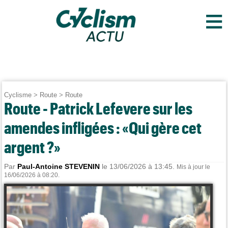
≡
Cyclisme
>
Route
>
Route
Route - Patrick Lefevere sur les
amendes infligées : «Qui gère cet
argent ?»
Par
Paul-Antoine STEVENIN
le 13/06/2026 à 13:45.
Mis à jour le
16/06/2026 à 08:20.