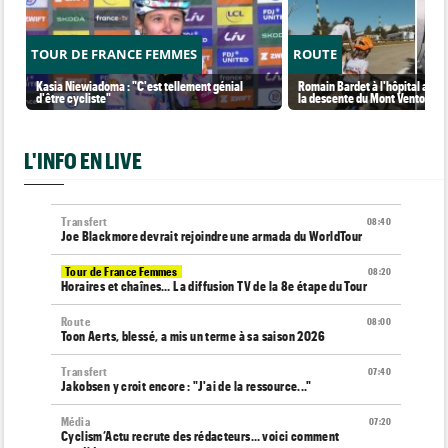
TOUR DE FRANCE FEMMES
ROUTE
Kasia Niewiadoma : "C'est tellement génial
Romain Bardet à l'hôpital aprè
d'être cycliste"
la descente du Mont Ventoux
L'INFO EN LIVE
Transfert
08:40
Joe Blackmore devrait rejoindre une armada du WorldTour
Tour de France Femmes
08:20
Horaires et chaînes… La diffusion TV de la 8e étape du Tour
Route
08:00
Toon Aerts, blessé, a mis un terme à sa saison 2026
Transfert
07:40
Jakobsen y croit encore : "J'ai de la ressource..."
Média
07:20
Cyclism’Actu recrute des rédacteurs… voici comment