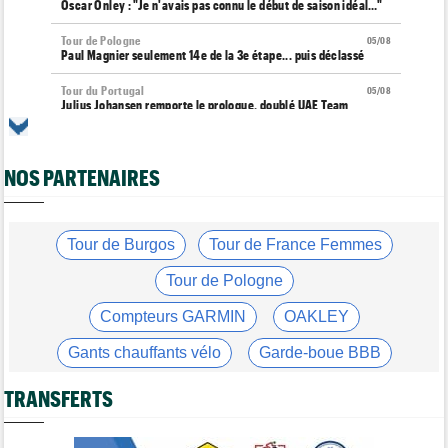
Oscar Onley : "Je n'avais pas connu le début de saison idéal…"
Tour de Pologne
05/08
Paul Magnier seulement 14e de la 3e étape... puis déclassé
Tour du Portugal
05/08
Julius Johansen remporte le prologue, doublé UAE Team
Emirates
Tour de France Femmes
05/08
Marlen Reusser : "C'était différent du Mont Ventoux..."
NOS PARTENAIRES
Transfert
05/08
Joe Blackmore pourrait rejoindre une grosse formation
WorldTour
Tour de Burgos
Tour de France Femmes
Tour de France Femmes
05/08
Tour de Pologne
Vollering : "Reusser est la seule qui n'a jamais gagné..."
Compteurs GARMIN
OAKLEY
Tour de France
05/08
Geraint Thomas : "On est passé à côté du Tour..."
Gants chauffants vélo
Garde-boue BBB
Transfert
05/08
Le Mercato vélo est ouvert... Toutes les dernières infos de
Casque ABUS
Jeu de Vélo
TRANSFERTS
transferts
Brassard Fréquence Cardiaque
Tour de France Femmes
05/08