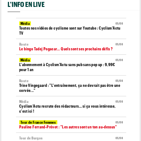
L'INFO EN LIVE
Média
05/08
Toutes nos vidéos de cyclisme sont sur Youtube : Cyclism'Actu
TV
Route
05/08
Le bingo Tadej Pogacar... Quels sont ses prochains défis ?
Média
05/08
L'abonnement à Cyclism'Actu sans pub sans pop up : 9,99€
pour 1 an
Route
05/08
Trine Vingegaard : "L'entraînement, ça ne devrait pas être une
corvée..."
Média
05/08
Cyclism’Actu recrute des rédacteurs… si ça vous intéresse,
c'est ici !
Tour de France Femmes
05/08
Pauline Ferrand-Prévot : "Les autres sont un ton au-dessus"
Tour de Burgos
05/08