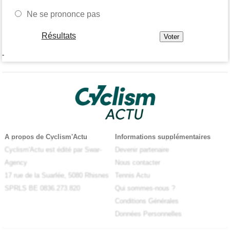
Ne se prononce pas
Résultats
-
A propos de Cyclism'Actu
Informations supplémentaires
Cyclism'Actu est édité par Swar-
Devenir partenaire
Agency
Nous contacter
17 rue de la Suarlée, 5080 Rhisnes
Tennis Actu
SPRLS BE 0836.273.820
Qui sommes-nous ?
Conditions Générales
Données Personnelles