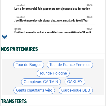
Transfert
08/08
Lotto-Intermarché fait passer pro trois jeunes de sa formation
Transfert
08/08
Joe Blackmore devrait signer chez une armada du WorldTour
Route
08/08
Émilien Jacquelin va faire ses débuts en compétition le 16 août
!
Championnats du Monde
08/08
NOS PARTENAIRES
La sélection française pour les Championnats du monde
Route
08/08
Romain Bardet hospitalisé après une chute dans la descente du
Ventoux
Tour de Burgos
Tour de France Femmes
Tour de France Femmes
08/08
Tour de Pologne
Kasia Niewiadoma, "furieuse" : "Célia Gery m'a bloquée..."
Compteurs GARMIN
OAKLEY
Tour de France Femmes
08/08
Loes Adegeest : "On essaiera encore demain..."
Gants chauffants vélo
Garde-boue BBB
Tour de France Femmes
08/08
Casque ABUS
Jeu de Vélo
Lilan Calmejane: "Pourquoi PFP nous raconte des salades ?"
TRANSFERTS