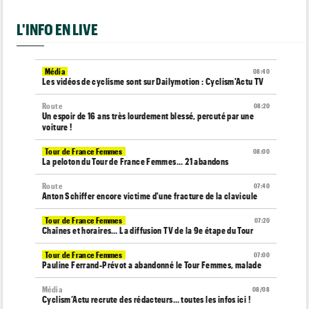
L'INFO EN LIVE
Média
08:40
Les vidéos de cyclisme sont sur Dailymotion : Cyclism'Actu TV
Route
08:20
Un espoir de 16 ans très lourdement blessé, percuté par une
voiture !
Tour de France Femmes
08:00
La peloton du Tour de France Femmes... 21 abandons
Route
07:40
Anton Schiffer encore victime d'une fracture de la clavicule
Tour de France Femmes
07:20
Chaînes et horaires… La diffusion TV de la 9e étape du Tour
Tour de France Femmes
07:00
Pauline Ferrand-Prévot a abandonné le Tour Femmes, malade
Média
08/08
Cyclism’Actu recrute des rédacteurs… toutes les infos ici !