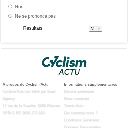
Non
Ne se prononce pas
Résultats
-
A propos de Cyclism'Actu
Informations supplémentaires
Cyclism'Actu est édité par Swar-
Devenir partenaire
Agency
Nous contacter
17 rue de la Suarlée, 5080 Rhisnes
Tennis Actu
SPRLS BE 0836.273.820
Qui sommes-nous ?
Conditions Générales
Données Personnelles