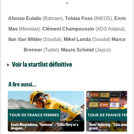
⭐
Afonso Eulalio
(Bahrain),
Tobias Foss
(INEOS),
Enric
Mas
(Movistar),
Clément Champoussin
(XDS Astana),
Ilan Van Wilder
(Soudal),
Mikel Landa
(Soudal)
Marco
Brenner
(Tudor),
Mauro Schmid
(Jayco)
Voir la startlist définitive
A lire aussi...
TOUR DE FRANCE FEMMES
TOUR DE FRANCE FEMM
Kasia Niewiadoma, "furieuse" : "Célia Gery m'a
Demi Vollering : "Cela prouve q
bloquée..."
grand..."