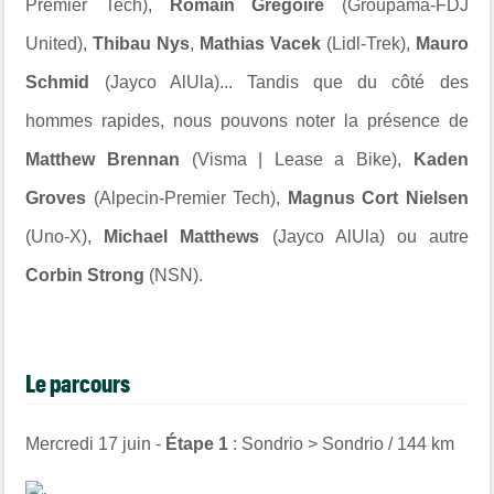
Premier Tech),
Romain Grégoire
(Groupama-FDJ
United),
Thibau Nys
,
Mathias Vacek
(Lidl-Trek),
Mauro
Schmid
(Jayco AlUla)... Tandis que du côté des
hommes rapides, nous pouvons noter la présence de
Matthew Brennan
(Visma | Lease a Bike),
Kaden
Groves
(Alpecin-Premier Tech),
Magnus Cort Nielsen
(Uno-X),
Michael Matthews
(Jayco AlUla) ou autre
Corbin Strong
(NSN).
Le parcours
Mercredi 17 juin -
Étape 1
: Sondrio > Sondrio / 144 km