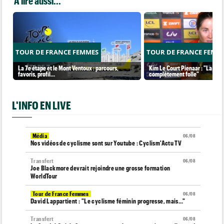
A lire aussi...
TOUR DE FRANCE FEMMES
TOUR DE FRANCE FEMM
La 7e étape et le Mont Ventoux : parcours,
Kim Le Court Pienaar : "La cour
favoris, profil…
complètement folle"
L'INFO EN LIVE
Média
06/08
Nos vidéos de cyclisme sont sur Youtube : Cyclism'Actu TV
Transfert
06/08
Joe Blackmore devrait rejoindre une grosse formation
WorldTour
Tour de France Femmes
06/08
David Lappartient : "Le cyclisme féminin progresse, mais…"
Transfert
06/08