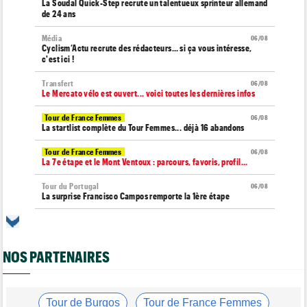
La Soudal Quick-Step recrute un talentueux sprinteur allemand
de 24 ans
Média
06/08
Cyclism’Actu recrute des rédacteurs… si ça vous intéresse,
c'est ici !
Transfert
06/08
Le Mercato vélo est ouvert... voici toutes les dernières infos
Tour de France Femmes
06/08
La startlist complète du Tour Femmes... déjà 16 abandons
Tour de France Femmes
06/08
La 7e étape et le Mont Ventoux : parcours, favoris, profil…
Tour du Portugal
06/08
La surprise Francisco Campos remporte la 1ère étape
Tour de Pologne
06/08
Bart Lemmen : "J'attendais cette 1ère victoire depuis
longtemps"
NOS PARTENAIRES
Tour de France Femmes
06/08
Marlen Reusser : "Le Mont Ventoux... on verra"
Tour de France Femmes
Tour de Burgos
Tour de France Femmes
06/08