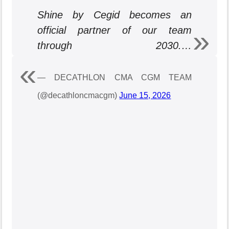
Shine by Cegid becomes an
official partner of our team
through 2030.…
pic.twitter.com/eC1ogfBNCl
— DECATHLON CMA CGM TEAM
(@decathloncmacgm)
June 15, 2026