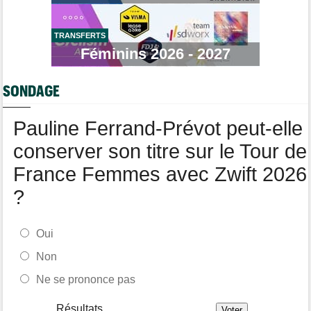
Agenda
13:13
Le Tour Femmes, Pologne, Burgos… le programme de la fin de
semaine
TRANSFERTS
Féminins 2026 - 2027
Média
12:54
Cyclism’Actu recrute des rédacteurs… si cela vous intéresse,
c'est ici !
SONDAGE
Route
12:34
Quels seront les prochains défis du champion du monde Tadej
Pauline Ferrand-Prévot peut-elle
Pogacar ?
conserver son titre sur le Tour de
France Femmes avec Zwift 2026
?
Oui
Non
Ne se prononce pas
Résultats