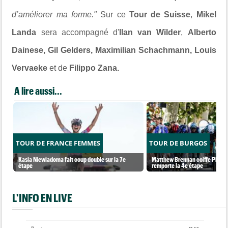
d’améliorer ma forme."
Sur ce
Tour de Suisse
,
Mikel
Landa
sera accompagné d'
Ilan van Wilder
,
Alberto
Dainese, Gil Gelders, Maximilian Schachmann, Louis
Vervaeke
et de
Filippo Zana.
A lire aussi...
TOUR DE FRANCE FEMMES
TOUR DE BURGOS
Kasia Niewiadoma fait coup double sur la 7e
Matthew Brennan coiffe Pithie s
étape
remporte la 4e étape
L'INFO EN LIVE