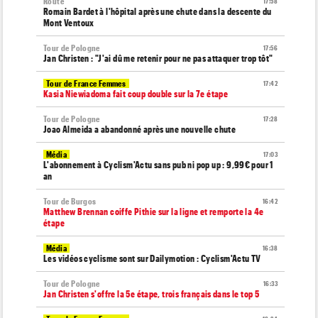
Route
17:58
Romain Bardet à l'hôpital après une chute dans la descente du
Mont Ventoux
Tour de Pologne
17:56
Jan Christen : "J'ai dû me retenir pour ne pas attaquer trop tôt"
Tour de France Femmes
17:42
Kasia Niewiadoma fait coup double sur la 7e étape
Tour de Pologne
17:28
Joao Almeida a abandonné après une nouvelle chute
Média
17:03
L'abonnement à Cyclism'Actu sans pub ni pop up : 9,99€ pour 1
an
Tour de Burgos
16:42
Matthew Brennan coiffe Pithie sur la ligne et remporte la 4e
étape
Média
16:38
Les vidéos cyclisme sont sur Dailymotion : Cyclism'Actu TV
Tour de Pologne
16:33
Jan Christen s'offre la 5e étape, trois français dans le top 5