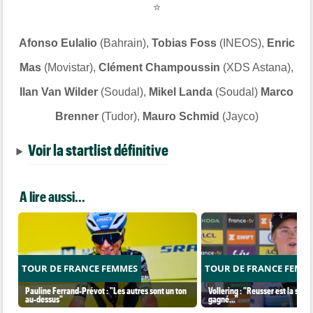
⭐
Afonso Eulalio
(Bahrain),
Tobias Foss
(INEOS),
Enric
Mas
(Movistar),
Clément Champoussin
(XDS Astana),
Ilan Van Wilder
(Soudal),
Mikel Landa
(Soudal)
Marco
Brenner
(Tudor),
Mauro Schmid
(Jayco)
Voir la startlist définitive
A lire aussi...
TOUR DE FRANCE FEMMES
TOUR DE FRANCE FEMM
Pauline Ferrand-Prévot : "Les autres sont un ton
Vollering : "Reusser est la seul
au-dessus"
gagné..."