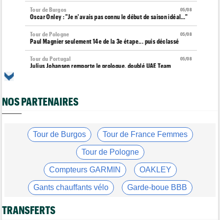
Tour de Burgos
05/08
Oscar Onley : "Je n'avais pas connu le début de saison idéal…"
Tour de Pologne
05/08
Paul Magnier seulement 14e de la 3e étape... puis déclassé
Tour du Portugal
05/08
Julius Johansen remporte le prologue, doublé UAE Team
Emirates
Tour de France Femmes
05/08
Marlen Reusser : "C'était différent du Mont Ventoux..."
NOS PARTENAIRES
Transfert
05/08
Joe Blackmore pourrait rejoindre une grosse formation
WorldTour
Tour de Burgos
Tour de France Femmes
Tour de France Femmes
05/08
Tour de Pologne
Vollering : "Reusser est la seule qui n'a jamais gagné..."
Compteurs GARMIN
OAKLEY
Tour de France
05/08
Geraint Thomas : "On est passé à côté du Tour..."
Gants chauffants vélo
Garde-boue BBB
Transfert
05/08
Le Mercato vélo est ouvert... Toutes les dernières infos de
Casque ABUS
Jeu de Vélo
TRANSFERTS
transferts