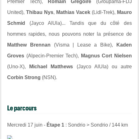
Premier Tech),
Romain Grégoire
(Groupama-FDJ
United),
Thibau Nys
,
Mathias Vacek
(Lidl-Trek),
Mauro
Schmid
(Jayco AlUla)... Tandis que du côté des
hommes rapides, nous pouvons noter la présence de
Matthew Brennan
(Visma | Lease a Bike),
Kaden
Groves
(Alpecin-Premier Tech),
Magnus Cort Nielsen
(Uno-X),
Michael Matthews
(Jayco AlUla) ou autre
Corbin Strong
(NSN).
Le parcours
Mercredi 17 juin -
Étape 1
: Sondrio > Sondrio / 144 km