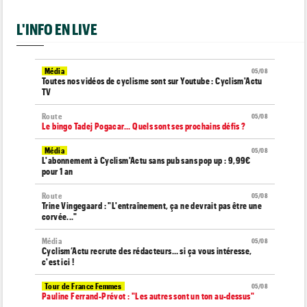
L'INFO EN LIVE
Média
05/08
Toutes nos vidéos de cyclisme sont sur Youtube : Cyclism'Actu
TV
Route
05/08
Le bingo Tadej Pogacar... Quels sont ses prochains défis ?
Média
05/08
L'abonnement à Cyclism'Actu sans pub sans pop up : 9,99€
pour 1 an
Route
05/08
Trine Vingegaard : "L'entraînement, ça ne devrait pas être une
corvée..."
Média
05/08
Cyclism’Actu recrute des rédacteurs… si ça vous intéresse,
c'est ici !
Tour de France Femmes
05/08
Pauline Ferrand-Prévot : "Les autres sont un ton au-dessus"