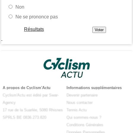
Non
Ne se prononce pas
Résultats
-
A propos de Cyclism'Actu
Informations supplémentaires
Cyclism'Actu est édité par Swar-
Devenir partenaire
Agency
Nous contacter
17 rue de la Suarlée, 5080 Rhisnes
Tennis Actu
SPRLS BE 0836.273.820
Qui sommes-nous ?
Conditions Générales
Données Personnelles