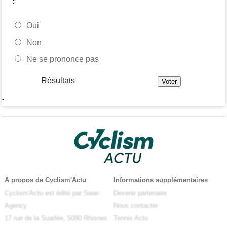
Oui
Non
Ne se prononce pas
Résultats
-
A propos de Cyclism'Actu
Informations supplémentaires
Cyclism'Actu est édité par Swar-
Devenir partenaire
Agency
Nous contacter
17 rue de la Suarlée, 5080 Rhisnes
Tennis Actu