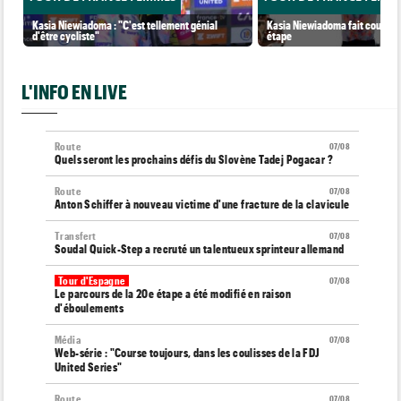
Kasia Niewiadoma : "C'est tellement génial
Kasia Niewiadoma fait coup dou
d'être cycliste"
étape
L'INFO EN LIVE
Route
07/08
Quels seront les prochains défis du Slovène Tadej Pogacar ?
Route
07/08
Anton Schiffer à nouveau victime d'une fracture de la clavicule
Transfert
07/08
Soudal Quick-Step a recruté un talentueux sprinteur allemand
Tour d'Espagne
07/08
Le parcours de la 20e étape a été modifié en raison
d'éboulements
Média
07/08
Web-série : "Course toujours, dans les coulisses de la FDJ
United Series"
Route
07/08