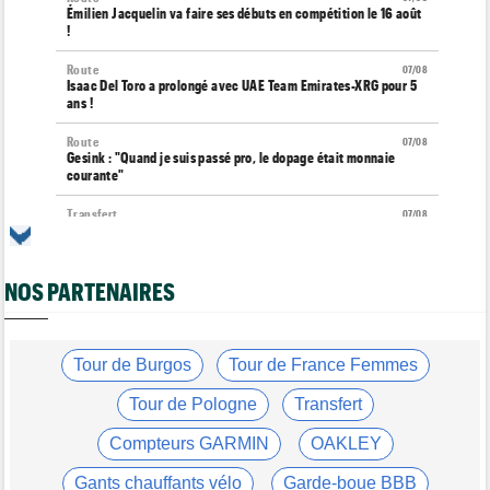
Émilien Jacquelin va faire ses débuts en compétition le 16 août
!
Route
07/08
Isaac Del Toro a prolongé avec UAE Team Emirates-XRG pour 5
ans !
Route
07/08
Gesink : "Quand je suis passé pro, le dopage était monnaie
courante"
Transfert
07/08
Le Mercato vélo est ouvert... toutes les dernières infos et
rumeurs
NOS PARTENAIRES
Transfert
07/08
Lotto-Intermarché fait passer pro trois jeunes de sa formation
Tour de France Femmes
07/08
Kasia Niewiadoma : "C'est tellement génial d'être cycliste"
Tour de Burgos
Tour de France Femmes
Tour de Burgos
07/08
Tour de Pologne
Transfert
Matthew Brennan : "Je me suis retrouvé un peu trop loin…"
Compteurs GARMIN
OAKLEY
Tour de Burgos
07/08
Matthew Brennan a remporté la 4e étape devant Pithie
Gants chauffants vélo
Garde-boue BBB