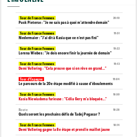
Tour de France Femmes
20:10
Puck Pieterse : "Je ne sais pas à quoi m'attendre demain"
Tour de France Femmes
19:51
Niedermaier : "J’ai dit à Kasia que ce n’est pas fini"
Tour de France Femmes
19:32
Lorena Wiebes : "Je dois encore finir la journée de demain"
Tour de France Femmes
19:13
Demi Vollering : "Cela prouve que si on rêve en grand..."
Tour d'Espagne
19:04
Le parcours de la 20e étape modifié à cause d'éboulements
Tour de France Femmes
18:50
Kasia Niewiadoma furieuse : "Célia Gery m'a bloquée..."
Route
18:28
Quels seront les prochains défis de Tadej Pogacar ?
Tour de France Femmes
18:14
Demi Vollering gagne la 8e étape et prend le maillot jaune