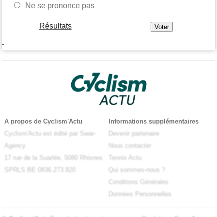
Ne se prononce pas
Résultats
-
A propos de Cyclism'Actu
Informations supplémentaires
Cyclism'Actu est édité par Swar-
Devenir partenaire
Agency
Nous contacter
17 rue de la Suarlée, 5080 Rhisnes
Tennis Actu
SPRLS BE 0836.273.820
Qui sommes-nous ?
Conditions Générales
Données Personnelles