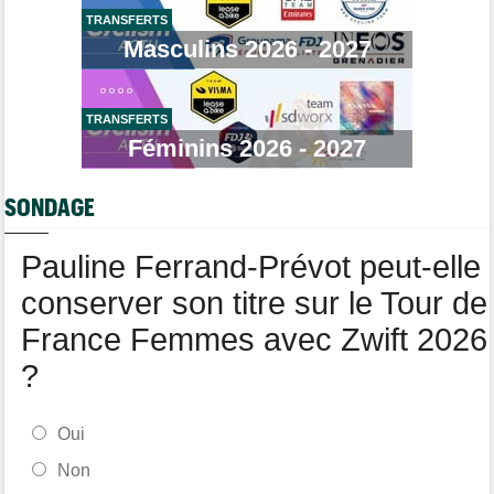
Tour de France Femmes
15:53
TRANSFERTS
Reusser : "On s'est trop regardées... c'était stupide"
Masculins 2026 - 2027
Tour de France Femmes
15:35
Lilan Calmejane: "Ferrand-Prévot nous raconte des salades…"
TRANSFERTS
Route
15:22
Un coureur de 16 ans touché à la moelle épinière suite à un
Féminins 2026 - 2027
accident
Tour de France Femmes
14:59
SONDAGE
La peloton du Tour Femmes... 21 abandons
Pauline Ferrand-Prévot peut-elle
conserver son titre sur le Tour de
France Femmes avec Zwift 2026
?
Oui
Non