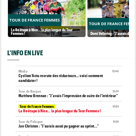
TOUR DE FRANCE FEMMES
TOUR DE FRANCE FEMM
La 8e étape à Nice… la plus longue du Tour
Femmes !
Demi Vollering : "J'aurais dû ess
L'INFO EN LIVE
Média
12:46
Cyclism’Actu recrute des rédacteurs… voici comment
candidater !
Tour de Burgos
12:24
Matthew Brennan : "J'avais l'impression de cuire de l'intérieur"
Tour de France Femmes
12:05
La 8e étape à Nice… la plus longue du Tour Femmes !
Tour de Pologne
11:50
Jan Christen : "J'aurais aussi pu gagner au sprint..."