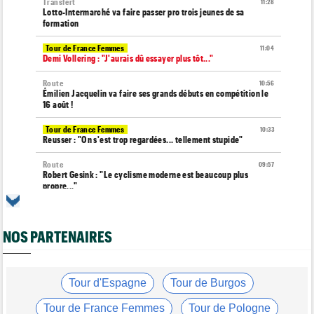
Transfert
11:28
Lotto-Intermarché va faire passer pro trois jeunes de sa
formation
Tour de France Femmes
11:04
Demi Vollering : "J'aurais dû essayer plus tôt..."
Route
10:56
Émilien Jacquelin va faire ses grands débuts en compétition le
16 août !
Tour de France Femmes
10:33
Reusser : "On s'est trop regardées... tellement stupide"
Route
09:57
Robert Gesink : "Le cyclisme moderne est beaucoup plus
propre..."
Tour de France Femmes
09:38
Puck Pieterse : "L’ascension du Ventoux était incroyable"
NOS PARTENAIRES
Tour de France Femmes
09:19
Kasia Niewiadoma : "Je ressens juste une immense gratitude"
Championnats du Monde
Tour d'Espagne
Tour de Burgos
09:00
Voici la sélection française pour les Championnats du monde
Tour de France Femmes
Tour de Pologne