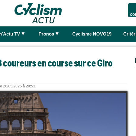
CO
►
►
m'Actu TV
Pronos
Cyclisme NOVO19
Crité
158 coureurs en course sur ce Giro
 le 26/05/2026 à 20:53.