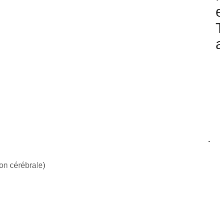
-
n cérébrale)