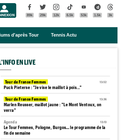
Menu
Facebook
Twitter
Instagram
Tik Tok
Youtube
Dailymotion
Threads
NNEXION
89k
29k
12k
6.5k
53k
1.5k
3k
riums d'après Tour
Tennis Actu
L'INFO EN LIVE
Tour de France Femmes
13:52
Puck Pieterse : "Je vise le maillot à pois..."
Tour de France Femmes
13:36
Marlen Reusser, maillot jaune : "Le Mont Ventoux, on
verra"
Agenda
13:13
Le Tour Femmes, Pologne, Burgos… le programme de la
fin de semaine