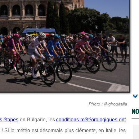
Photo : @giroditalia
NO
es étapes
en Bulgarie, les
conditions météorologiques ont
o
! Si la météo est désormais plus clémente, en Italie, les