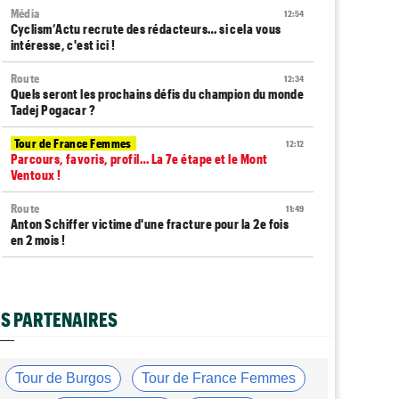
Média
12:54
Cyclism’Actu recrute des rédacteurs… si cela vous
intéresse, c'est ici !
Route
12:34
Quels seront les prochains défis du champion du monde
Tadej Pogacar ?
Tour de France Femmes
12:12
Parcours, favoris, profil… La 7e étape et le Mont
Ventoux !
Route
11:49
Anton Schiffer victime d'une fracture pour la 2e fois
en 2 mois !
Route
11:29
Gesink : "Quand j'ai intégré le peloton, le dopage était
monnaie courante"
S PARTENAIRES
Tour de France Femmes
11:12
Le Court-Pienaar : "J’étais à la limite de mes forces..."
Tour de Burgos
Tour de France Femmes
Tour d'Espagne
10:56