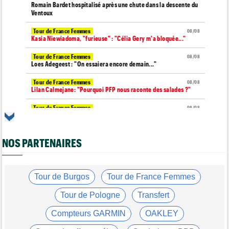
Romain Bardet hospitalisé après une chute dans la descente du
Ventoux
Tour de France Femmes
08/08
Kasia Niewiadoma, "furieuse" : "Célia Gery m'a bloquée..."
Tour de France Femmes
08/08
Loes Adegeest : "On essaiera encore demain..."
Tour de France Femmes
08/08
Lilan Calmejane: "Pourquoi PFP nous raconte des salades ?"
Tour de France Femmes
08/08
Puck Pieterse : "Je ne sais pas à quoi m'attendre demain"
Tour de France Femmes
08/08
NOS PARTENAIRES
Niedermaier : "J’ai dit à Kasia que ce n’est pas fini"
Tour de Burgos
08/08
Felix Gall : "Ma 1ère victoire au général : un accomplissement !"
Tour de Burgos
Tour de France Femmes
Tour de France Femmes
08/08
Lorena Wiebes : "Je dois encore finir la journée de demain"
Tour de Pologne
Transfert
Tour de France Femmes
08/08
Compteurs GARMIN
OAKLEY
Demi Vollering : "Cela prouve que si on rêve en grand..."