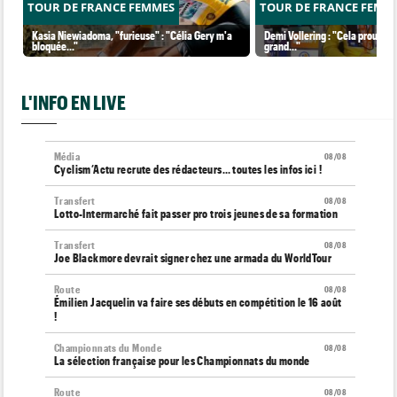
TOUR DE FRANCE FEMMES
TOUR DE FRANCE FEMM
Kasia Niewiadoma, "furieuse" : "Célia Gery m'a
Demi Vollering : "Cela prouve q
bloquée..."
grand..."
L'INFO EN LIVE
Média
08/08
Cyclism’Actu recrute des rédacteurs… toutes les infos ici !
Transfert
08/08
Lotto-Intermarché fait passer pro trois jeunes de sa formation
Transfert
08/08
Joe Blackmore devrait signer chez une armada du WorldTour
Route
08/08
Émilien Jacquelin va faire ses débuts en compétition le 16 août
!
Championnats du Monde
08/08
La sélection française pour les Championnats du monde
Route
08/08