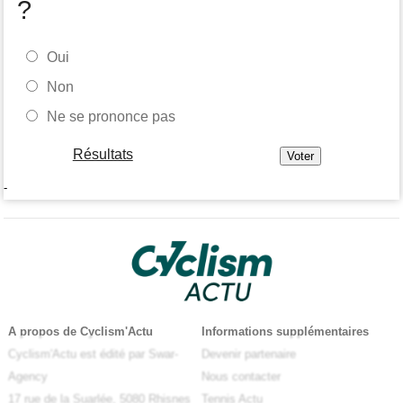
?
Oui
Non
Ne se prononce pas
Résultats
-
A propos de Cyclism'Actu
Informations supplémentaires
Cyclism'Actu est édité par Swar-
Devenir partenaire
Agency
Nous contacter
17 rue de la Suarlée, 5080 Rhisnes
Tennis Actu