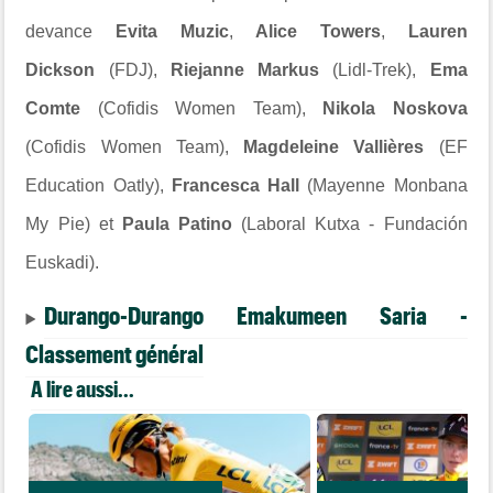
devance
Evita Muzic
,
Alice Towers
,
Lauren
Dickson
(FDJ),
Riejanne Markus
(Lidl-Trek),
Ema
Comte
(Cofidis Women Team),
Nikola Noskova
(Cofidis Women Team),
Magdeleine Vallières
(EF
Education Oatly),
Francesca Hall
(
Mayenne Monbana
My Pie)
et
Paula Patino
(
Laboral Kutxa - Fundación
Euskadi)
.
Durango-Durango Emakumeen Saria -
Classement général
A lire aussi...