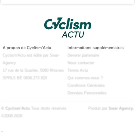
A propos de Cyclism'Actu
Informations supplémentaires
Cyclism'Actu est édité par Swar-
Devenir partenaire
Agency
Nous contacter
17 rue de la Suarlée, 5080 Rhisnes
Tennis Actu
SPRLS BE 0836.273.820
Qui sommes-nous ?
Conditions Générales
Données Personnelles
© Cyclism'Actu
Tous droits réservés
Produit par
Swar Agency
.
©2008-2026
-