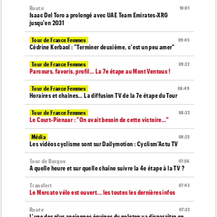
Route
10:01
Isaac Del Toro a prolongé avec UAE Team Emirates-XRG
jusqu'en 2031
Tour de France Femmes
09:45
Cédrine Kerbaol : "Terminer deuxième, c'est un peu amer"
Tour de France Femmes
09:22
Parcours, favoris, profil… La 7e étape au Mont Ventoux !
Tour de France Femmes
08:49
Horaires et chaînes… La diffusion TV de la 7e étape du Tour
Tour de France Femmes
08:33
Le Court-Pienaar : "On avait besoin de cette victoire..."
Média
08:25
Les vidéos cyclisme sont sur Dailymotion : Cyclism'Actu TV
Tour de Burgos
07:56
A quelle heure et sur quelle chaîne suivre la 4e étape à la TV ?
Transfert
07:43
Le Mercato vélo est ouvert... les toutes les dernières infos
Route
07:33
L'une des plus anciennes équipes du peloton va disparaître en