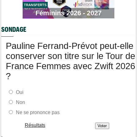
Tour de France Femmes
06/08
La startlist complète du Tour Femmes... déjà 16 abandons
TRANSFERTS
Féminins 2026 - 2027
Tour du Portugal
06/08
La surprise Francisco Campos remporte la 1ère étape
SONDAGE
Tour de Pologne
06/08
Bart Lemmen : "J'attendais cette 1ère victoire depuis
longtemps"
Pauline Ferrand-Prévot peut-elle
conserver son titre sur le Tour de
France Femmes avec Zwift 2026
?
Oui
Non
Ne se prononce pas
Résultats
-