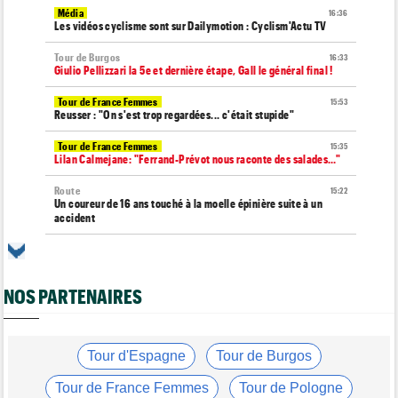
Média
16:36
Les vidéos cyclisme sont sur Dailymotion : Cyclism'Actu TV
Tour de Burgos
16:33
Giulio Pellizzari la 5e et dernière étape, Gall le général final !
Tour de France Femmes
15:53
Reusser : "On s'est trop regardées... c'était stupide"
Tour de France Femmes
15:35
Lilan Calmejane: "Ferrand-Prévot nous raconte des salades…"
Route
15:22
Un coureur de 16 ans touché à la moelle épinière suite à un
accident
Tour de France Femmes
14:59
La peloton du Tour Femmes... 21 abandons
NOS PARTENAIRES
Tour de France Femmes
14:48
Chaînes et Horaires… La diffusion TV de la 8e étape du Tour
Route
14:34
Anton Schiffer de nouveau victime d'une fracture de la
Tour d'Espagne
Tour de Burgos
clavicule
Tour de France Femmes
Tour de Pologne
Tour de France Femmes
14:19