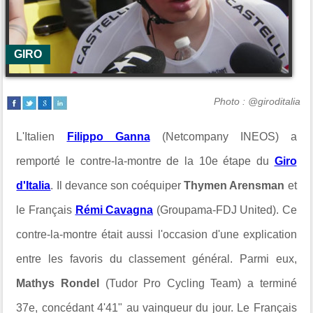
GIRO
Photo : @giroditalia
L'Italien
Filippo Ganna
(Netcompany INEOS) a
remporté le contre-la-montre de la 10e étape du
Giro
d'Italia
. Il devance son coéquiper
Thymen Arensman
et
le Français
Rémi Cavagna
(Groupama-FDJ United). Ce
contre-la-montre était aussi l'occasion d'une explication
entre les favoris du classement général. Parmi eux,
Mathys Rondel
(Tudor Pro Cycling Team) a terminé
37e, concédant 4'41" au vainqueur du jour. Le Français