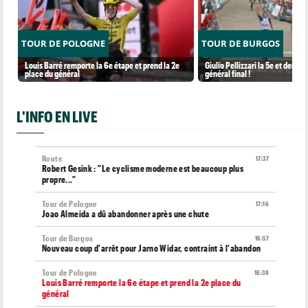
TOUR DE POLOGNE
TOUR DE BURGOS
Louis Barré remporte la 6e étape et prend la 2e
Giulio Pellizzari la 5e et derniè
place du général
général final !
L'INFO EN LIVE
Route
17:37
Robert Gesink : "Le cyclisme moderne est beaucoup plus
propre..."
Tour de Pologne
17:16
Joao Almeida a dû abandonner après une chute
Tour de Burgos
16:57
Nouveau coup d'arrêt pour Jarno Widar, contraint à l'abandon
Tour de Pologne
16:38
Louis Barré remporte la 6e étape et prend la 2e place du
général