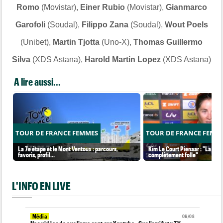
Romo
(Movistar),
Einer Rubio
(Movistar),
Gianmarco
Garofoli
(Soudal),
Filippo Zana
(Soudal),
Wout Poels
(Unibet),
Martin Tjotta
(Uno-X),
Thomas Guillermo
Silva
(XDS Astana),
Harold Martin Lopez
(XDS Astana)
A lire aussi...
TOUR DE FRANCE FEMMES
TOUR DE FRANCE FEMM
La 7e étape et le Mont Ventoux : parcours,
Kim Le Court Pienaar : "La cour
favoris, profil…
complètement folle"
L'INFO EN LIVE
Média
06/08