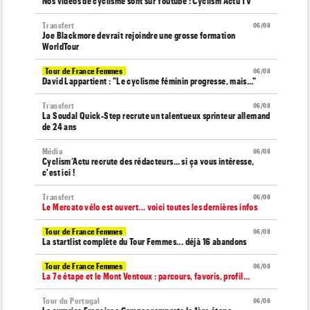
Nos vidéos de cyclisme sont sur Youtube : Cyclism'Actu TV
Transfert
06/08
Joe Blackmore devrait rejoindre une grosse formation
WorldTour
Tour de France Femmes
06/08
David Lappartient : "Le cyclisme féminin progresse, mais…"
Transfert
06/08
La Soudal Quick-Step recrute un talentueux sprinteur allemand
de 24 ans
Média
06/08
Cyclism’Actu recrute des rédacteurs… si ça vous intéresse,
c'est ici !
Transfert
06/08
Le Mercato vélo est ouvert... voici toutes les dernières infos
Tour de France Femmes
06/08
La startlist complète du Tour Femmes... déjà 16 abandons
Tour de France Femmes
06/08
La 7e étape et le Mont Ventoux : parcours, favoris, profil…
Tour du Portugal
06/08