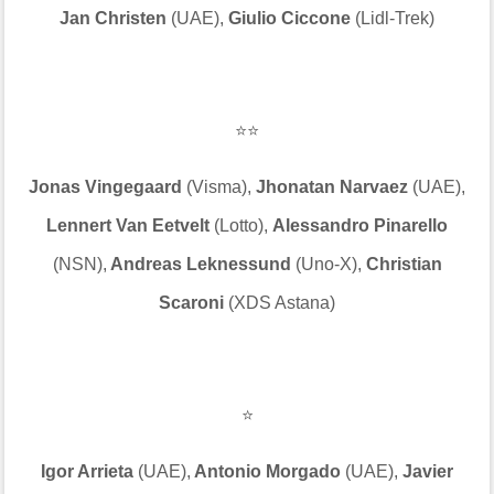
Jan Christen
(UAE),
Giulio Ciccone
(Lidl-Trek)
⭐⭐
Jonas Vingegaard
(Visma),
Jhonatan Narvaez
(UAE),
Lennert Van Eetvelt
(Lotto),
Alessandro Pinarello
(NSN),
Andreas Leknessund
(Uno-X),
Christian
Scaroni
(XDS Astana)
⭐
Igor Arrieta
(UAE),
Antonio Morgado
(UAE),
Javier