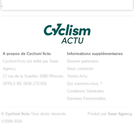
-
A propos de Cyclism'Actu
Informations supplémentaires
Cyclism'Actu est édité par Swar-
Devenir partenaire
Agency
Nous contacter
17 rue de la Suarlée, 5080 Rhisnes
Tennis Actu
SPRLS BE 0836.273.820
Qui sommes-nous ?
Conditions Générales
Données Personnelles
© Cyclism'Actu
Tous droits réservés
Produit par
Swar Agency
.
©2008-2026