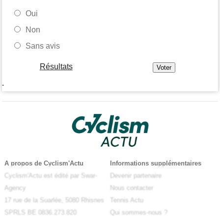
Oui
Non
Sans avis
Résultats
-
A propos de Cyclism'Actu
Informations supplémentaires
Cyclism'Actu est édité par Swar-
Devenir partenaire
Agency
Nous contacter
17 rue de la Suarlée, 5080 Rhisnes
Tennis Actu
SPRLS BE 0836.273.820
Qui sommes-nous ?