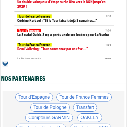
Un double vainqueur d'étape sur le Giro vers la NSN jusqu'en
2029 !
Tour de France Femmes
11:35
Cédrine Kerbaol : "Si le Tour faisait déjà 3 semaines..."
Tour d'Espagne
11:24
La Soudal Quick-Step a perdu un de ses leaders pour La Vuelta
Tour de France Femmes
11:05
Demi Vollering : "Tout commence par un rêve... "
La Polynormande
10:49
La 11e manche des FDJ United Series, c'est dimanche chez
Mangeas
NOS PARTENAIRES
Tour d'Espagne
10:41
La 20e étape de La Vuelta modifiée à cause des éboulements
Route
10:26
Robert Gesink : "Le cyclisme moderne est beaucoup plus
Tour d'Espagne
Tour de France Femmes
propre..."
Tour de Pologne
Transfert
Tour de France Femmes
09:55
Puck Pieterse : "Le maillot jaune ? C'est un rêve que j'ai"
Compteurs GARMIN
OAKLEY
Tour de France Femmes
09:38