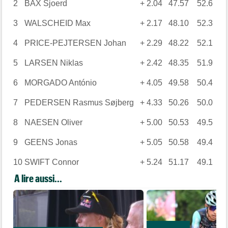
2
BAX Sjoerd
+ 2.04
47.57
52.6
3
WALSCHEID Max
+ 2.17
48.10
52.3
4
PRICE-PEJTERSEN Johan
+ 2.29
48.22
52.1
5
LARSEN Niklas
+ 2.42
48.35
51.9
6
MORGADO António
+ 4.05
49.58
50.4
7
PEDERSEN Rasmus Søjberg
+ 4.33
50.26
50.0
8
NAESEN Oliver
+ 5.00
50.53
49.5
9
GEENS Jonas
+ 5.05
50.58
49.4
10
SWIFT Connor
+ 5.24
51.17
49.1
A lire aussi...