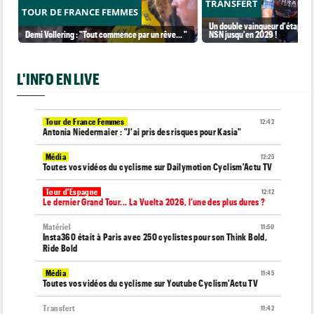
TRANSFERT
TOUR DE FRANCE FEMMES
Un double vainqueur d'étape sur
Demi Vollering : "Tout commence par un rêve... "
NSN jusqu'en 2029 !
L'INFO EN LIVE
Tour de France Femmes
12:42
Antonia Niedermaier : "J'ai pris des risques pour Kasia"
Média
12:25
Toutes vos vidéos du cyclisme sur Dailymotion Cyclism'Actu TV
Tour d'Espagne
12:12
Le dernier Grand Tour... La Vuelta 2026, l’une des plus dures ?
Matériel
11:50
Insta360 était à Paris avec 250 cyclistes pour son Think Bold,
Ride Bold
Média
11:45
Toutes vos vidéos du cyclisme sur Youtube Cyclism'Actu TV
Transfert
11:42