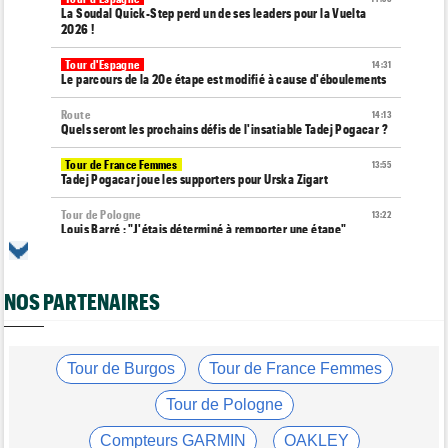
La Soudal Quick-Step perd un de ses leaders pour la Vuelta
2026 !
Tour d'Espagne
14:31
Le parcours de la 20e étape est modifié à cause d'éboulements
Route
14:13
Quels seront les prochains défis de l'insatiable Tadej Pogacar ?
Tour de France Femmes
13:55
Tadej Pogacar joue les supporters pour Urska Zigart
Tour de Pologne
13:22
Louis Barré : "J'étais déterminé à remporter une étape"
Tour de France Femmes
13:04
Loes Adegeest : "On essaiera encore..."
NOS PARTENAIRES
Tour de France Femmes
12:58
La 9e et dernière étape à Nice... Vollering ou Niewiadoma ?
Tour de France Femmes
Tour de Burgos
Tour de France Femmes
12:54
Puck Pieterse : "Je ne sais pas à quoi m'attendre"
Tour de Pologne
Tour de France Femmes
12:31
Niedermaier : "J’ai dit à Kasia que ce n’est pas fini"
Compteurs GARMIN
OAKLEY