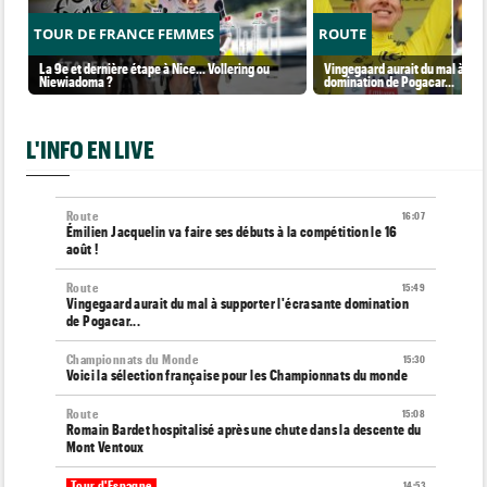
TOUR DE FRANCE FEMMES
ROUTE
La 9e et dernière étape à Nice... Vollering ou
Vingegaard aurait du mal à sup
Niewiadoma ?
domination de Pogacar...
L'INFO EN LIVE
Route
16:07
Émilien Jacquelin va faire ses débuts à la compétition le 16
août !
Route
15:49
Vingegaard aurait du mal à supporter l'écrasante domination
de Pogacar...
Championnats du Monde
15:30
Voici la sélection française pour les Championnats du monde
Route
15:08
Romain Bardet hospitalisé après une chute dans la descente du
Mont Ventoux
Tour d'Espagne
14:53