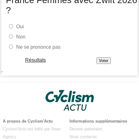
France Femmes avec Zwift 2026
?
Oui
Non
Ne se prononce pas
Résultats
-
A propos de Cyclism'Actu
Informations supplémentaires
Cyclism'Actu est édité par Swar-
Devenir partenaire
Agency
Nous contacter