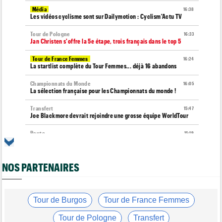
Média
16:38
Les vidéos cyclisme sont sur Dailymotion : Cyclism'Actu TV
Tour de Pologne
16:33
Jan Christen s'offre la 5e étape, trois français dans le top 5
Tour de France Femmes
16:24
La startlist complète du Tour Femmes... déjà 16 abandons
Championnats du Monde
16:05
La sélection française pour les Championnats du monde !
Transfert
15:47
Joe Blackmore devrait rejoindre une grosse équipe WorldTour
Route
15:19
Émilien Jacquelin va faire ses débuts sur la Polynormande, le 16
août !
NOS PARTENAIRES
Tour de France Femmes
15:00
Horaires et chaînes… La diffusion TV de la 7e étape du Tour
Route
14:39
Blessé, le Belge Toon Aerts, a mis un terme à sa saison 2026
Tour de Burgos
Tour de France Femmes
Transfert
14:19
Tour de Pologne
Transfert