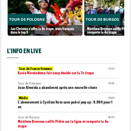
TOUR DE POLOGNE
TOUR DE BURGOS
Jan Christen s'offre la 5e étape, trois français
Matthew Brennan coiffe Pithie s
dans le top 5
remporte la 4e étape
L'INFO EN LIVE
Tour de France Femmes
17:42
Kasia Niewiadoma fait coup double sur la 7e étape
Tour de Pologne
17:28
Joao Almeida a abandonné après une nouvelle chute
Média
17:03
L'abonnement à Cyclism'Actu sans pub ni pop up : 9,99€ pour 1
an
Tour de Burgos
16:42
Matthew Brennan coiffe Pithie sur la ligne et remporte la 4e
étape