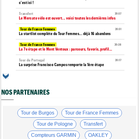
c'est ici !
Transfert
20:57
Le Mercato vélo est ouvert... voici toutes les dernières infos
Tour de France Femmes
20:51
La startlist complète du Tour Femmes... déjà 16 abandons
Tour de France Femmes
20:38
La 7e étape et le Mont Ventoux : parcours, favoris, profil…
Tour du Portugal
20:17
La surprise Francisco Campos remporte la 1ère étape
Tour de Pologne
19:59
Bart Lemmen : "J'attendais cette 1ère victoire depuis
longtemps"
NOS PARTENAIRES
Tour de France Femmes
19:38
Marlen Reusser : "Le Mont Ventoux... on verra"
Tour de France Femmes
Tour de Burgos
Tour de France Femmes
19:13
Kim Le Court Pienaar : "La course a été complètement folle"
Tour de Pologne
Transfert
Route
18:58
Isaac Del Toro prolonge avec UAE Team Emirates-XRG jusqu'en
Compteurs GARMIN
OAKLEY
2031