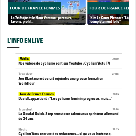
TOUR DE FRANCE FEMMES
TOUR DE FRANCE FEMM
La 7e étape et le Mont Ventoux : parcours,
Kim Le Court Pienaar : "La cour
favoris, profil…
complètement folle"
L'INFO EN LIVE
Média
22:30
Nos vidéos de cyclisme sont sur Youtube : Cyclism'Actu TV
Transfert
22:08
Joe Blackmore devrait rejoindre une grosse formation
WorldTour
Tour de France Femmes
21:45
David Lappartient : "Le cyclisme féminin progresse, mais…"
Transfert
21:24
La Soudal Quick-Step recrute un talentueux sprinteur allemand
de 24 ans
Média
21:05
Cyclism’Actu recrute des rédacteurs… si ça vous intéresse,