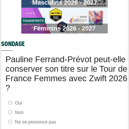
Masculins 2026 - 2027
La surprise Francisco Campos remporte la 1ère étape
Tour de Pologne
06/08
Bart Lemmen : "J'attendais cette 1ère victoire depuis
longtemps"
TRANSFERTS
Féminins 2026 - 2027
Tour de France Femmes
06/08
Marlen Reusser : "Le Mont Ventoux... on verra"
SONDAGE
Route
06/08
Isaac Del Toro prolonge avec UAE Team Emirates-XRG jusqu'en
2031
Pauline Ferrand-Prévot peut-elle
conserver son titre sur le Tour de
France Femmes avec Zwift 2026
?
Oui
Non
Ne se prononce pas