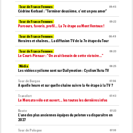
Tour de France Femmes
09:45
Cédrine Kerbaol : "Terminer deuxième, c'est un peu amer"
Tour de France Femmes
09:22
Parcours, favoris, profil… La 7e étape au Mont Ventoux !
Tour de France Femmes
08:49
Horaires et chaînes… La diffusion TV de la 7e étape du Tour
Tour de France Femmes
08:33
Le Court-Pienaar : "On avait besoin de cette victoire..."
Média
08:25
Les vidéos cyclisme sont sur Dailymotion : Cyclism'Actu TV
Tour de Burgos
07:56
A quelle heure et sur quelle chaîne suivre la 4e étape à la TV ?
Transfert
07:43
Le Mercato vélo est ouvert... les toutes les dernières infos
Route
07:33
L'une des plus anciennes équipes du peloton va disparaître en
2027
Tour de Pologne
07:10