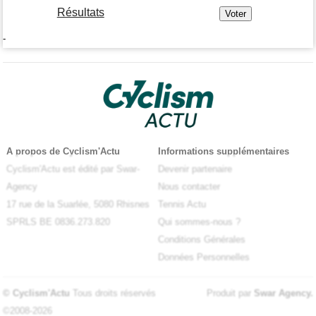
Résultats
-
A propos de Cyclism'Actu
Informations supplémentaires
Cyclism'Actu est édité par Swar-
Devenir partenaire
Agency
Nous contacter
17 rue de la Suarlée, 5080 Rhisnes
Tennis Actu
SPRLS BE 0836.273.820
Qui sommes-nous ?
Conditions Générales
Données Personnelles
© Cyclism'Actu
Tous droits réservés
Produit par
Swar Agency
.
©2008-2026