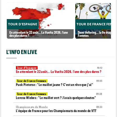
TOUR D'ESPAGNE
TOUR DE FRANCE FEMM
En attendant le 22 août... La Vuelta 2026, l’une
Demi Vollering... la 9e étape et
des plus dures ?
Femmes
L'INFO EN LIVE
Tour d'Espagne
10:12
En attendant le 22 août... La Vuelta 2026, l’une des plus dures ?
Tour de France Femmes
09:55
Puck Pieterse : "Le maillot jaune ? C'est un rêve que j'ai"
Tour de France Femmes
09:38
Lorena Wiebes : "Le maillot vert ? J’avais quelques doutes"
Championnats du Monde
09:33
L'équipe de France pour les Championnats du monde de VTT