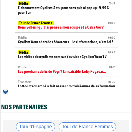
Média
09:18
L'abonnement Cyclism'Actu pour sans pub ni pop up : 9,99€
pour 1 an
Tour de France Femmes
09:08
Demi Vollering : "J'ai pensé à mon équipe et à Célia Gery"
Média
09:00
Cyclism’Actu cherche rédacteurs… les informations, c'est ici !
Média
08:49
Les vidéos de cyclisme sont sur Youtube : Cyclism'Actu TV
Route
08:31
Les prochains défis de Pogi ? L'insatiable Tadej Pogacar...
Transfert
08:26
Lotto-Intermarché a fait passer pro trois jeunes de sa formation
Transfert
08:07
Joe Blackmore devrait signer chez une armada du WorldTour
NOS PARTENAIRES
Tour d'Espagne
08:00
Primoz Roglic pourrait manquer La Vuelta... pas remis de sa
chute
Tour d'Espagne
Tour de France Femmes
Route
07:49