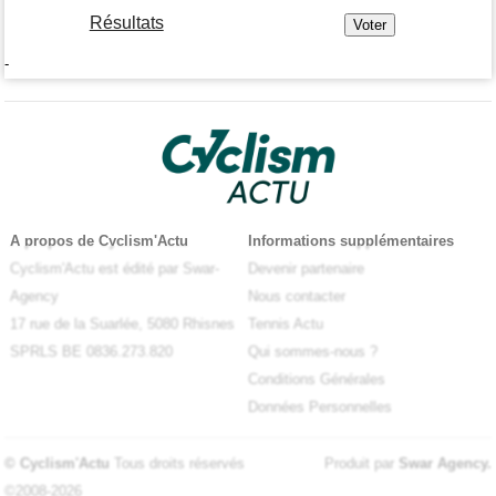
Résultats
-
A propos de Cyclism'Actu
Informations supplémentaires
Cyclism'Actu est édité par Swar-
Devenir partenaire
Agency
Nous contacter
17 rue de la Suarlée, 5080 Rhisnes
Tennis Actu
SPRLS BE 0836.273.820
Qui sommes-nous ?
Conditions Générales
Données Personnelles
© Cyclism'Actu
Tous droits réservés
Produit par
Swar Agency
.
©2008-2026