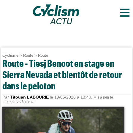
≡
Cyclisme
>
Route
>
Route
Route - Tiesj Benoot en stage en
Sierra Nevada et bientôt de retour
dans le peloton
Par
Titouan LABOURIE
le 19/05/2026 à 13:40.
Mis à jour le
23/05/2026 à 13:37.