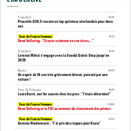
Transfert
14:18
Pinarello Q36.5 recrute un top sprinteur néerlandais pour deux
ans
Tour de France Femmes
14:11
Demi Vollering : "Croyez vraiment en vos rêves... "
Transfert
14:01
Lorenzo Milesi s'engage avec la Soudal Quick-Step jusqu'en
2029
Route
13:42
Un espoir de 16 ans très grièvement blessé, percuté par une
voiture !
Tour de Pologne
13:19
Louis Barré, son 1er succès chez les pros : "J'étais déterminé"
Tour de France Femmes
13:00
Demi Vollering et la FDJ au sommet du classement des primes
Tour de France Femmes
12:42
Antonia Niedermaier : "J'ai pris des risques pour Kasia"