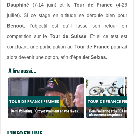
Dauphiné
(7-14 juin) et le
Tour de France
(4-26
juillet). Si ce stage en altitude se déroule bien pour
Benoot
, l’objectif est qu’il fasse son retour en
compétition sur le
Tour de Suisse
. Et si ce test est
concluant, une participation au
Tour de France
pourrait
alors devenir une option, afin d’épauler
Seixas
.
A lire aussi...
TOUR DE FRANCE FEMMES
TOUR DE FRANCE FEMM
Demi Vollering : "Croyez vraiment en vos rêves...
Demi Vollering et la FDJ au so
"
classement des primes
L'INFO EN LIVE