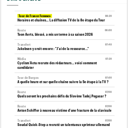
Tour de France Femmes
08:20
Horaires et chaînes… La diffusion TV de la 8e étape du Tour
Route
08:00
Toon Aerts, blessé, a mis un terme à sa saison 2026
Transfert
07:40
Jakobsen y croit encore : "J'ai de la ressource..."
Média
07:20
Cyclism’Actu recrute des rédacteurs… voici comment
candidater
Tour de Burgos
07:00
A quelle heure et sur quelle chaîne suivre la 5e étape à la TV ?
Route
07/08
Quels seront les prochains défis du Slovène Tadej Pogacar ?
Route
07/08
Anton Schiffer à nouveau victime d'une fracture de la clavicule
Transfert
07/08
Soudal Quick-Step a recruté un talentueux sprinteur allemand