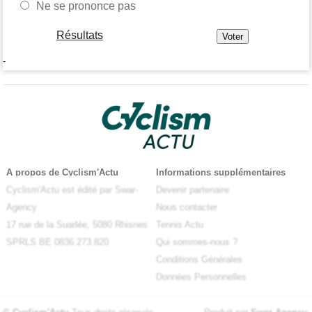
Ne se prononce pas
Résultats
-
A propos de Cyclism'Actu
Informations supplémentaires
Cyclism'Actu est édité par Swar-
Devenir partenaire
Agency
Nous contacter
17 rue de la Suarlée, 5080 Rhisnes
Tennis Actu
SPRLS BE 0836.273.820
Qui sommes-nous ?
Conditions Générales
Données Personnelles