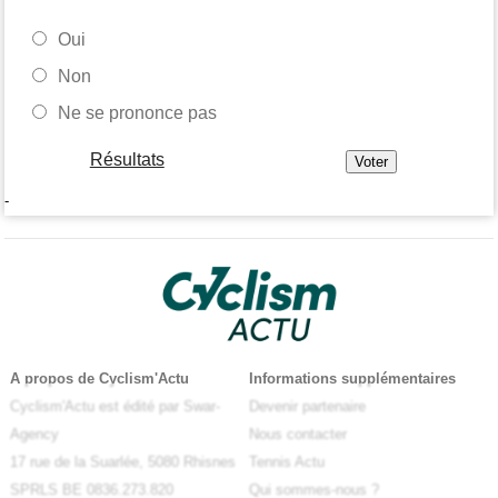
Oui
Non
Ne se prononce pas
Résultats
-
A propos de Cyclism'Actu
Informations supplémentaires
Cyclism'Actu est édité par Swar-
Devenir partenaire
Agency
Nous contacter
17 rue de la Suarlée, 5080 Rhisnes
Tennis Actu
SPRLS BE 0836.273.820
Qui sommes-nous ?