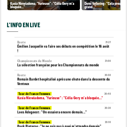
Kasia Niewiadoma, "furieuse" : "Célia Gery m'a
Demi Vollering : "Cela prouve q
bloquée..."
grand..."
L'INFO EN LIVE
Route
21:27
Émilien Jacquelin va faire ses débuts en compétition le 16 août
!
Championnats du Monde
21:08
La sélection française pour les Championnats du monde
Route
20:50
Romain Bardet hospitalisé après une chute dans la descente du
Ventoux
Tour de France Femmes
20:40
Kasia Niewiadoma, "furieuse" : "Célia Gery m'a bloquée..."
Tour de France Femmes
20:30
Loes Adegeest : "On essaiera encore demain..."
Tour de France Femmes
20:10
Puck Pieterse : "Je ne sais pas à quoi m'attendre demain"