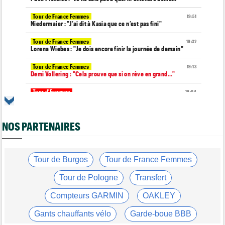
Tour de France Femmes
19:51
Niedermaier : "J’ai dit à Kasia que ce n’est pas fini"
Tour de France Femmes
19:32
Lorena Wiebes : "Je dois encore finir la journée de demain"
Tour de France Femmes
19:13
Demi Vollering : "Cela prouve que si on rêve en grand..."
Tour d'Espagne
19:04
Le parcours de la 20e étape modifié à cause d'éboulements
Route
18:28
NOS PARTENAIRES
Quels seront les prochains défis de Tadej Pogacar ?
Tour de France Femmes
18:14
Demi Vollering gagne la 8e étape et prend le maillot jaune
Tour de Burgos
Tour de France Femmes
Média
18:01
Web-série : "Course toujours, dans les coulisses de la FDJ
Tour de Pologne
Transfert
United Series"
Compteurs GARMIN
OAKLEY
Tour de Burgos
17:51
Felix Gall : "Ma 1ère victoire au général, un accomplissement !"
Gants chauffants vélo
Garde-boue BBB