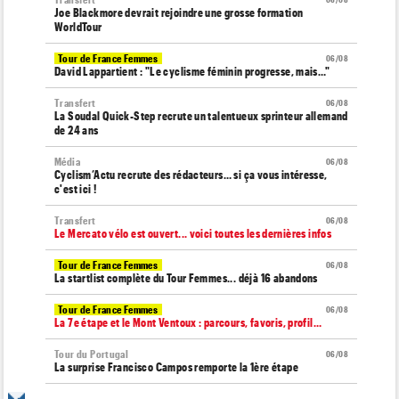
06/08
Joe Blackmore devrait rejoindre une grosse formation
WorldTour
Tour de France Femmes
06/08
David Lappartient : "Le cyclisme féminin progresse, mais…"
Transfert
06/08
La Soudal Quick-Step recrute un talentueux sprinteur allemand
de 24 ans
Média
06/08
Cyclism’Actu recrute des rédacteurs… si ça vous intéresse,
c'est ici !
Transfert
06/08
Le Mercato vélo est ouvert... voici toutes les dernières infos
Tour de France Femmes
06/08
La startlist complète du Tour Femmes... déjà 16 abandons
Tour de France Femmes
06/08
La 7e étape et le Mont Ventoux : parcours, favoris, profil…
Tour du Portugal
06/08
La surprise Francisco Campos remporte la 1ère étape
Tour de Pologne