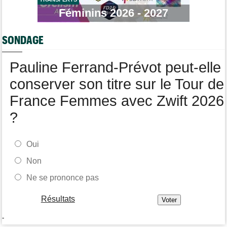
06/08
Bart Lemmen fait coup double sur la 4e étape, UAE déçoit !
Féminins 2026 - 2027
Média
06/08
Votre abonnement à Cyclism'Actu sans pub ni pop up : 9,99€
SONDAGE
pour 1 an
Tour de Burgos
06/08
Pauline Ferrand-Prévot peut-elle
Felix Gall remporte la 3e étape et prend les commandes du
général
conserver son titre sur le Tour de
France Femmes avec Zwift 2026
?
Oui
Non
Ne se prononce pas
Résultats
-