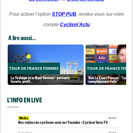
Pour activer l'option
STOP PUB
, rendez-vous sur votre
compte
Cyclism'Actu
A lire aussi...
TOUR DE FRANCE FEMMES
TOUR DE FRANCE FEMM
La 7e étape et le Mont Ventoux : parcours,
Kim Le Court Pienaar : "La cour
favoris, profil…
complètement folle"
L'INFO EN LIVE
Média
06/08
Nos vidéos de cyclisme sont sur Youtube : Cyclism'Actu TV
Transfert