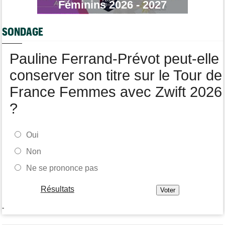
Féminins 2026 - 2027
Isaac Del Toro a prolongé avec UAE Team Emirates-XRG
jusqu'en 2031
SONDAGE
Tour de France Femmes
09:45
Cédrine Kerbaol : "Terminer deuxième, c'est un peu amer"
Pauline Ferrand-Prévot peut-elle
Média
08:25
Les vidéos cyclisme sont sur Dailymotion : Cyclism'Actu TV
conserver son titre sur le Tour de
France Femmes avec Zwift 2026
?
Oui
Non
Ne se prononce pas
Résultats
-