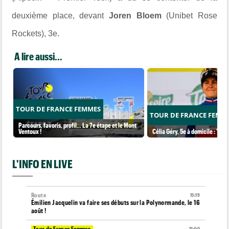
deuxième place, devant
Joren Bloem
(Unibet Rose
Rockets), 3e.
A lire aussi...
TOUR DE FRANCE FEMMES
TOUR DE FRANCE FEMM
Parcours, favoris, profil… La 7e étape et le Mont
Ventoux !
Célia Géry, 5e à domicile : "J'ai
L'INFO EN LIVE
Route
15:19
Émilien Jacquelin va faire ses débuts sur la Polynormande, le 16
août !
Tour de France Femmes
15:00