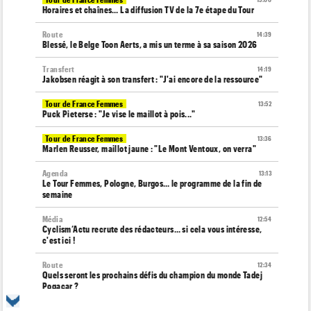
Horaires et chaînes… La diffusion TV de la 7e étape du Tour
Route
14:39
Blessé, le Belge Toon Aerts, a mis un terme à sa saison 2026
Transfert
14:19
Jakobsen réagit à son transfert : "J'ai encore de la ressource"
Tour de France Femmes
13:52
Puck Pieterse : "Je vise le maillot à pois..."
Tour de France Femmes
13:36
Marlen Reusser, maillot jaune : "Le Mont Ventoux, on verra"
Agenda
13:13
Le Tour Femmes, Pologne, Burgos… le programme de la fin de
semaine
Média
12:54
Cyclism’Actu recrute des rédacteurs… si cela vous intéresse,
c'est ici !
Route
12:34
Quels seront les prochains défis du champion du monde Tadej
Pogacar ?
Tour de France Femmes
12:12