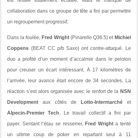
est restée totalement éclatée. Mais le manque de
collaboration dans ce groupe de tête a fini par permettre
un regroupement progressif.
Dans la foulée,
Fred Wright
(Pinarello Q36.5) et
Michiel
Coppens
(BEAT CC p/b Saxo) ont contre-attaqué. Le
duo a profité d’un moment d’accalmie dans le peloton
pour creuser un écart intéressant.
À 17 kilomètres de
l’arrivée, leur avance était encore de 34 secondes. La
réaction s’est alors organisée avec le renfort de la
NSN
Development
aux côtés de
Lotto-Intermarché
et
Alpecin-Premier Tech
. Le travail collectif a fini par
payer. Sentant l’étau se resserrer,
Fred Wright
a tenté
un ultime coup de poker en repartant seul à 11