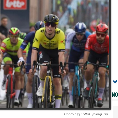
NO
Photo : @LottoCyclingCup