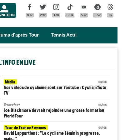
Menu
Facebook
Twitter
Instagram
Tik Tok
Youtube
Dailymotion
Threads
NNEXION
89k
29k
12k
6.5k
53k
1.5k
3k
riums d'après Tour
Tennis Actu
L'INFO EN LIVE
Média
06/08
Nos vidéos de cyclisme sont sur Youtube : Cyclism'Actu
TV
Transfert
06/08
Joe Blackmore devrait rejoindre une grosse formation
WorldTour
Tour de France Femmes
06/08
David Lappartient : "Le cyclisme féminin progresse,
mais…"