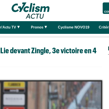
CO
►
►
m'Actu TV
Pronos
Cyclisme NOVO19
Crité
Lie devant Zingle, 3e victoire en 4