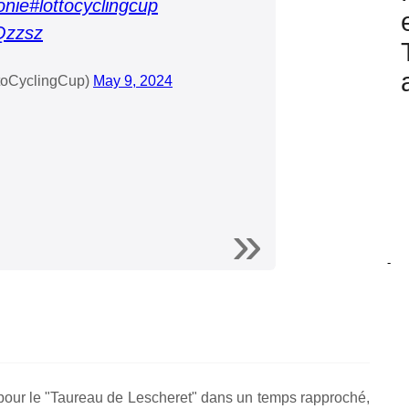
onie
#lottocyclingcup
Qzzsz
toCyclingCup)
May 9, 2024
-
e pour le "Taureau de Lescheret" dans un temps rapproché,