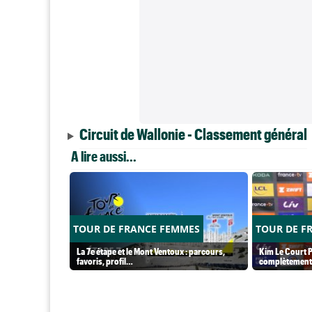
Circuit de Wallonie - Classement général
A lire aussi...
TOUR DE FRANCE FEMMES
TOUR DE F
La 7e étape et le Mont Ventoux : parcours,
Kim Le Court P
favoris, profil…
complètement 