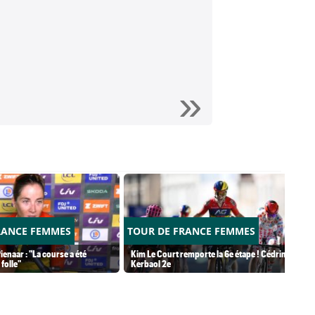
RANCE FEMMES
TOUR DE FRANCE FEMMES
ienaar : "La course a été
Kim Le Court remporte la 6e étape ! Cédrine
folle"
Kerbaol 2e