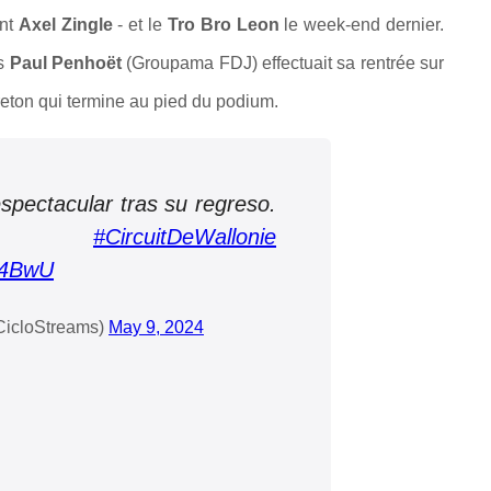
ant
Axel Zingle
- et le
Tro Bro Leon
le week-end dernier.
is
Paul Penhoët
(Groupama FDJ) effectuait sa rentrée sur
Breton qui termine au pied du podium.
spectacular tras su regreso.
 del
#CircuitDeWallonie
El4BwU
CicloStreams)
May 9, 2024