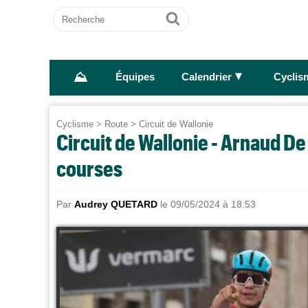
Recherche
Ok
⛰
►
Équipes
Calendrier
Cyclis
Cyclisme
>
Route
>
Circuit de Wallonie
Circuit de Wallonie - Arnaud De 
courses
Par
Audrey QUETARD
le 09/05/2024 à 18:53