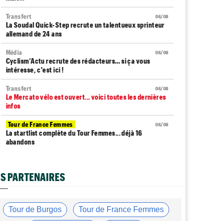
Transfert
06/08
La Soudal Quick-Step recrute un talentueux sprinteur
allemand de 24 ans
Média
06/08
Cyclism’Actu recrute des rédacteurs… si ça vous
intéresse, c'est ici !
Transfert
06/08
Le Mercato vélo est ouvert... voici toutes les dernières
infos
Tour de France Femmes
06/08
La startlist complète du Tour Femmes... déjà 16
abandons
Tour de France Femmes
06/08
La 7e étape et le Mont Ventoux : parcours, favoris,
S PARTENAIRES
profil…
Tour du Portugal
06/08
La surprise Francisco Campos remporte la 1ère étape
Tour de Burgos
Tour de France Femmes