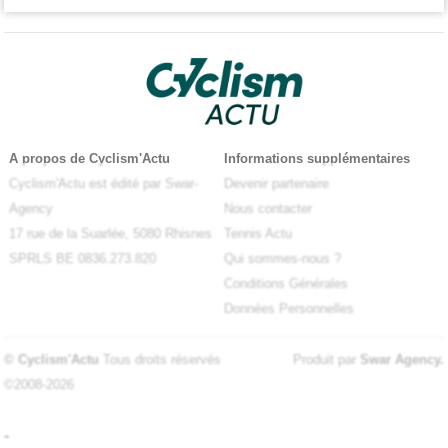
A propos de Cyclism'Actu
Informations supplémentaires
Cyclism'Actu est édité par Swar-
Devenir partenaire
Agency
Nous contacter
17 rue de la Suarlée, 5080 Rhisnes
Tennis Actu
SPRLS BE 0836.273.820
Qui sommes-nous ?
Conditions Générales
Données Personnelles
© Cyclism'Actu
Tous droits réservés
Produit par
Swar Agency
.
©2008-2026
-