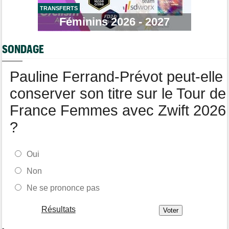
Tour du Portugal
06/08
La surprise Francisco Campos remporte la 1ère étape
TRANSFERTS
Féminins 2026 - 2027
Tour de Pologne
06/08
Bart Lemmen : "J'attendais cette 1ère victoire depuis
longtemps"
SONDAGE
Tour de France Femmes
06/08
Marlen Reusser : "Le Mont Ventoux... on verra"
Pauline Ferrand-Prévot peut-elle
conserver son titre sur le Tour de
France Femmes avec Zwift 2026
?
Oui
Non
Ne se prononce pas
Résultats
-