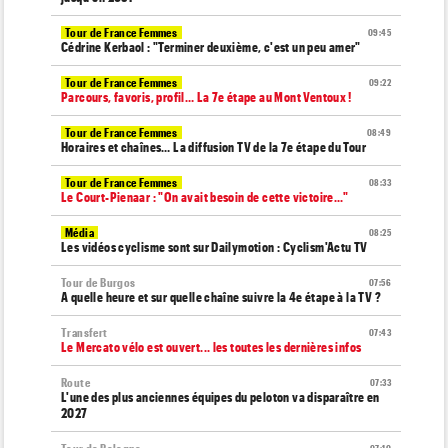
Tour de France Femmes
09:45
Cédrine Kerbaol : "Terminer deuxième, c'est un peu amer"
Tour de France Femmes
09:22
Parcours, favoris, profil… La 7e étape au Mont Ventoux !
Tour de France Femmes
08:49
Horaires et chaînes… La diffusion TV de la 7e étape du Tour
Tour de France Femmes
08:33
Le Court-Pienaar : "On avait besoin de cette victoire..."
Média
08:25
Les vidéos cyclisme sont sur Dailymotion : Cyclism'Actu TV
Tour de Burgos
07:56
A quelle heure et sur quelle chaîne suivre la 4e étape à la TV ?
Transfert
07:43
Le Mercato vélo est ouvert... les toutes les dernières infos
Route
07:33
L'une des plus anciennes équipes du peloton va disparaître en
2027