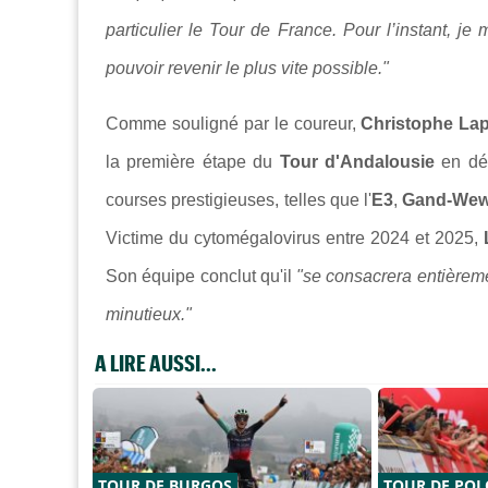
particulier le Tour de France. Pour l’instant, 
pouvoir revenir le plus vite possible."
Comme souligné par le coureur,
Christophe Lap
la première étape du
Tour d'Andalousie
en déb
courses prestigieuses, telles que l'
E3
,
Gand-We
Victime du cytomégalovirus entre 2024 et 2025,
Son équipe conclut qu'il
"se consacrera entièrem
minutieux."
A LIRE AUSSI...
TOUR DE BURGOS
TOUR DE PO