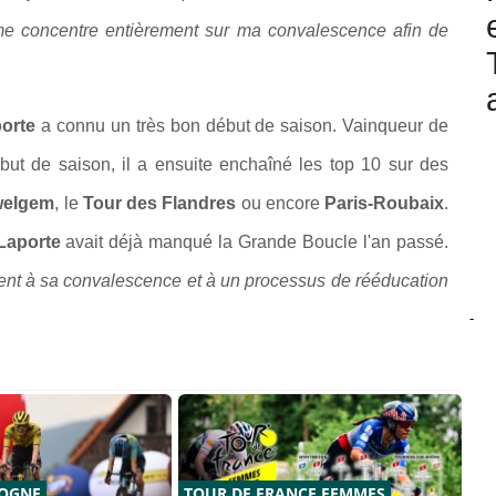
je me concentre entièrement sur ma convalescence afin de
orte
a connu un très bon début de saison. Vainqueur de
ut de saison, il a ensuite enchaîné les top 10 sur des
welgem
, le
Tour des Flandres
ou encore
Paris-Roubaix
.
Laporte
avait déjà manqué la Grande Boucle l'an passé.
ent à sa convalescence et à un processus de rééducation
-
LOGNE
TOUR DE FRANCE FEMMES
TO