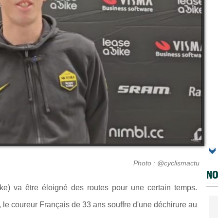
Photo : @cyclismactu
NO
e) va être éloigné des routes pour une certain temps.
, le coureur Français de 33 ans souffre d'une déchirure au