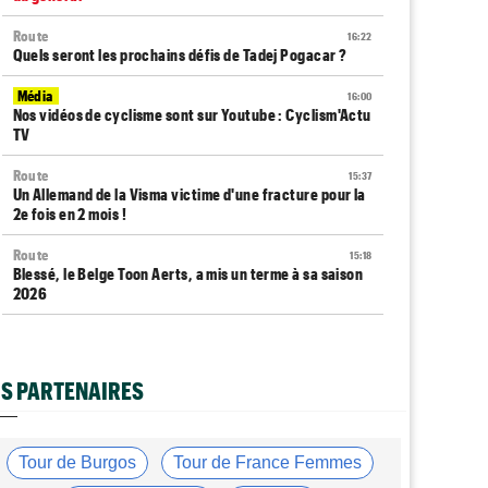
Route
16:22
Quels seront les prochains défis de Tadej Pogacar ?
Média
16:00
Nos vidéos de cyclisme sont sur Youtube : Cyclism'Actu
TV
Route
15:37
Un Allemand de la Visma victime d'une fracture pour la
2e fois en 2 mois !
Route
15:18
Blessé, le Belge Toon Aerts, a mis un terme à sa saison
2026
Tour de France Femmes
15:00
David Lappartient : "Le cyclisme féminin progresse
mais..."
S PARTENAIRES
Tour de France Femmes
14:39
Niedermaier : "On savait que Kasia pouvait suivre
Demi"
Tour de Burgos
Tour de France Femmes