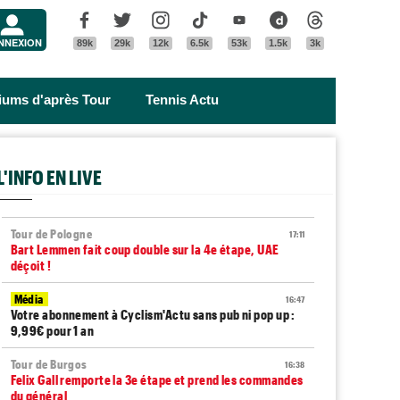
Menu
Facebook
Twitter
Instagram
Tik Tok
Youtube
Dailymotion
Threads
NNEXION
89k
29k
12k
6.5k
53k
1.5k
3k
riums d'après Tour
Tennis Actu
L'INFO EN LIVE
Tour de Pologne
17:11
Bart Lemmen fait coup double sur la 4e étape, UAE
déçoit !
Média
16:47
Votre abonnement à Cyclism'Actu sans pub ni pop up :
9,99€ pour 1 an
Tour de Burgos
16:38
Felix Gall remporte la 3e étape et prend les commandes
du général