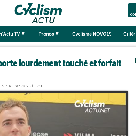
CO
►
►
m'Actu TV
Pronos
Cyclisme NOVO19
Crité
porte lourdement touché et forfait
 jour le 17/05/2026 à 17:01.