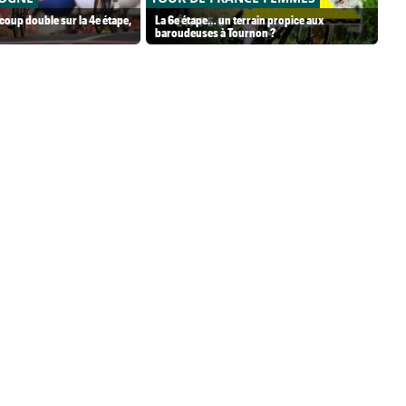
coup double sur la 4e étape,
La 6e étape… un terrain propice aux
De
baroudeuses à Tournon ?
fac