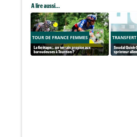
A lire aussi...
TOUR DE FRANCE FEMMES
TRANSFERT
La 6e étape… un terrain propice aux
Soudal Quick-S
baroudeuses à Tournon ?
sprinteur alle