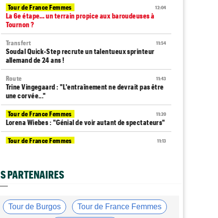
Tour de France Femmes
12:04
La 6e étape… un terrain propice aux baroudeuses à
Tournon ?
Transfert
11:54
Soudal Quick-Step recrute un talentueux sprinteur
allemand de 24 ans !
Route
11:43
Trine Vingegaard : "L'entraînement ne devrait pas être
une corvée..."
Tour de France Femmes
11:20
Lorena Wiebes : "Génial de voir autant de spectateurs"
Tour de France Femmes
11:13
Demi Vollering : "Marlen Reusser n’est pas facile à
battre"
S PARTENAIRES
Route
10:50
Isaac Del Toro prolonge avec la formation UAE Team
Emirates-XRG
Tour de Burgos
Tour de France Femmes
Tour de Pologne
10:36