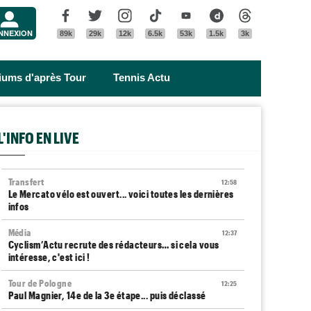
Menu
Facebook
Twitter
Instagram
Tik Tok
Youtube
Dailymotion
Threads
NNEXION
89k
29k
12k
6.5k
53k
1.5k
3k
riums d'après Tour
Tennis Actu
L'INFO EN LIVE
Transfert
12:58
Le Mercato vélo est ouvert... voici toutes les dernières
infos
Média
12:37
Cyclism’Actu recrute des rédacteurs… si cela vous
intéresse, c'est ici !
Tour de Pologne
12:25
Paul Magnier, 14e de la 3e étape... puis déclassé