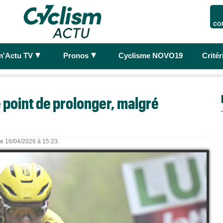
CO
►
►
m'Actu TV
Pronos
Cyclisme NOVO19
Crité
e point de prolonger, malgré
 le 16/04/2026 à 15:23.