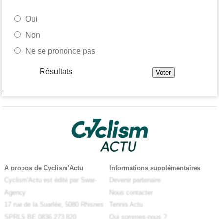
Oui
Non
Ne se prononce pas
Résultats
-
A propos de Cyclism'Actu
Informations supplémentaires
Cyclism'Actu est édité par Swar-
Devenir partenaire
Agency
Nous contacter
17 rue de la Suarlée, 5080 Rhisnes
Tennis Actu
SPRLS BE 0836.273.820
Qui sommes-nous ?