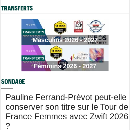
Lorena Wiebes : "Je dois encore finir la journée de demain"
Casque ABUS
Jeu de Vélo
TRANSFERTS
Tour de France Femmes
08/08
Demi Vollering : "Cela prouve que si on rêve en grand..."
Brassard Fréquence Cardiaque
Tour d'Espagne
08/08
Le parcours de la 20e étape modifié à cause d'éboulements
TRANSFERTS
Masculins 2026 - 2027
Route
08/08
Quels seront les prochains défis de Tadej Pogacar ?
Tour de France Femmes
08/08
Demi Vollering gagne la 8e étape et prend le maillot jaune
TRANSFERTS
Féminins 2026 - 2027
Média
08/08
Web-série : "Course toujours, dans les coulisses de la FDJ
United Series"
SONDAGE
Pauline Ferrand-Prévot peut-elle
conserver son titre sur le Tour de
France Femmes avec Zwift 2026
?