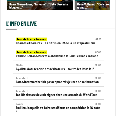
Kasia Niewiadoma, "furieuse" : "Célia Gery m'a
Demi Vollering : "Cela prouve q
bloquée..."
grand..."
L'INFO EN LIVE
Tour de France Femmes
07:20
Chaînes et horaires… La diffusion TV de la 9e étape du Tour
Tour de France Femmes
07:00
Pauline Ferrand-Prévot a abandonné le Tour Femmes, malade
Média
08/08
Cyclism’Actu recrute des rédacteurs… toutes les infos ici !
Transfert
08/08
Lotto-Intermarché fait passer pro trois jeunes de sa formation
Transfert
08/08
Joe Blackmore devrait signer chez une armada du WorldTour
Route
08/08
Émilien Jacquelin va faire ses débuts en compétition le 16 août
!