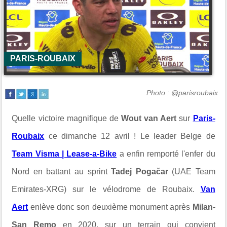
PARIS-ROUBAIX
Photo : @parisroubaix
Quelle victoire magnifique de
Wout van Aert
sur
Paris-
Roubaix
ce dimanche 12 avril ! Le leader Belge de
Team Visma | Lease-a-Bike
a enfin remporté l'enfer du
Nord en battant au sprint
Tadej
Pogačar
(UAE Team
Emirates-XRG) sur le vélodrome de Roubaix.
Van
Aert
enlève donc son deuxième monument après
Milan-
San Remo
en 2020, sur un terrain qui convient