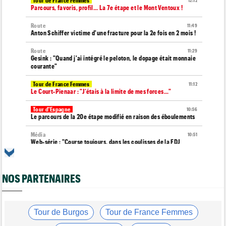
Tour de France Femmes
12:12
Parcours, favoris, profil… La 7e étape et le Mont Ventoux !
Route
11:49
Anton Schiffer victime d'une fracture pour la 2e fois en 2 mois !
Route
11:29
Gesink : "Quand j'ai intégré le peloton, le dopage était monnaie
courante"
Tour de France Femmes
11:12
Le Court-Pienaar : "J’étais à la limite de mes forces..."
Tour d'Espagne
10:56
Le parcours de la 20e étape modifié en raison des éboulements
Média
10:51
Web-série : "Course toujours, dans les coulisses de la FDJ
United Series"
Route
10:45
Émilien Jacquelin va effectuer ses débuts sur la Polynormande,
NOS PARTENAIRES
le 16 août !
Transfert
10:27
Soudal Quick-Step a recruté un talentueux sprinteur allemand
Tour de Burgos
Tour de France Femmes
de 24 ans