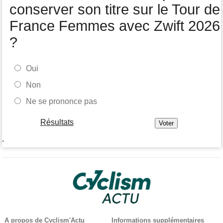
Tour de Pologne
07:10
conserver son titre sur le Tour de
Diffusion TV... quelle heure et quelle chaîne la 5e étape ?
France Femmes avec Zwift 2026
?
Oui
Non
Ne se prononce pas
Résultats
-
A propos de Cyclism'Actu
Informations supplémentaires