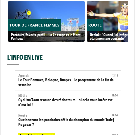
TOUR DE FRANCE FEMMES
ROUTE
Parcours, favoris, profil… La 7e étape et le Mont
Gesink : "Quand j'ai intégré le 
Ventoux !
était monnaie courante"
L'INFO EN LIVE
Agenda
13:13
Le Tour Femmes, Pologne, Burgos… le programme de la fin de
semaine
Média
12:54
Cyclism’Actu recrute des rédacteurs… si cela vous intéresse,
c'est ici !
Route
12:34
Quels seront les prochains défis du champion du monde Tadej
Pogacar ?