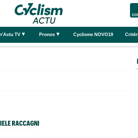
CO
►
►
m'Actu TV
Pronos
Cyclisme NOVO19
Crité
IELE RACCAGNI