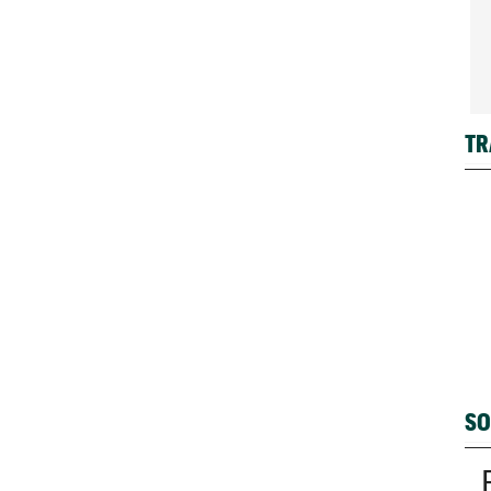
TR
SO