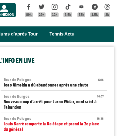
Menu
Facebook
Twitter
Instagram
Tik Tok
Youtube
Dailymotion
Threads
NNEXION
89k
29k
12k
6.5k
53k
1.5k
3k
riums d'après Tour
Tennis Actu
L'INFO EN LIVE
Tour de Pologne
17:16
Joao Almeida a dû abandonner après une chute
Tour de Burgos
16:57
Nouveau coup d'arrêt pour Jarno Widar, contraint à
l'abandon
Tour de Pologne
16:38
Louis Barré remporte la 6e étape et prend la 2e place
du général