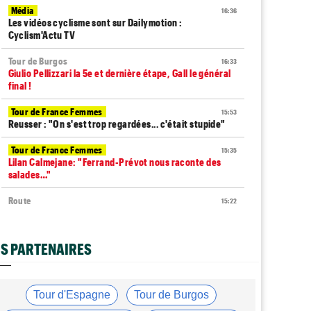
Média
16:36
Les vidéos cyclisme sont sur Dailymotion :
Cyclism'Actu TV
Tour de Burgos
16:33
Giulio Pellizzari la 5e et dernière étape, Gall le général
final !
Tour de France Femmes
15:53
Reusser : "On s'est trop regardées... c'était stupide"
Tour de France Femmes
15:35
Lilan Calmejane: "Ferrand-Prévot nous raconte des
salades…"
Route
15:22
Un coureur de 16 ans touché à la moelle épinière suite à
un accident
S PARTENAIRES
Tour de France Femmes
14:59
La peloton du Tour Femmes... 21 abandons
Tour de France Femmes
14:48
Tour d'Espagne
Tour de Burgos
Chaînes et Horaires… La diffusion TV de la 8e étape du