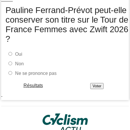
Tour de Burgos
07/08
Matthew Brennan : "Je me suis retrouvé un peu trop loin…"
Pauline Ferrand-Prévot peut-elle
conserver son titre sur le Tour de
France Femmes avec Zwift 2026
?
Oui
Non
Ne se prononce pas
Résultats
-