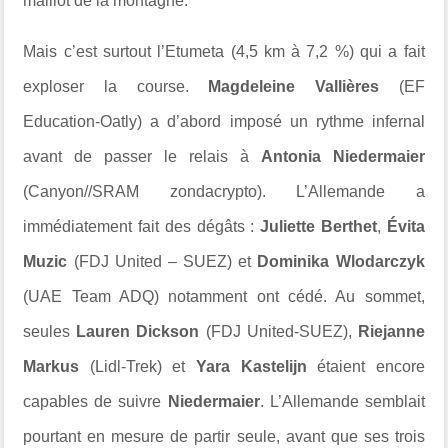
maillot de la montagne.
Mais c’est surtout l’Etumeta (4,5 km à 7,2 %) qui a fait
exploser la course.
Magdeleine Vallières
(EF
Education-Oatly) a d’abord imposé un rythme infernal
avant de passer le relais à
Antonia Niedermaier
(Canyon//SRAM zondacrypto). L’Allemande a
immédiatement fait des dégâts :
Juliette Berthet
,
Évita
Muzic
(FDJ United – SUEZ) et
Dominika Wlodarczyk
(UAE Team ADQ) notamment ont cédé. Au sommet,
seules
Lauren Dickson
(FDJ United-SUEZ),
Riejanne
Markus
(Lidl-Trek) et
Yara Kastelijn
étaient encore
capables de suivre
Niedermaier
. L’Allemande semblait
pourtant en mesure de partir seule, avant que ses trois