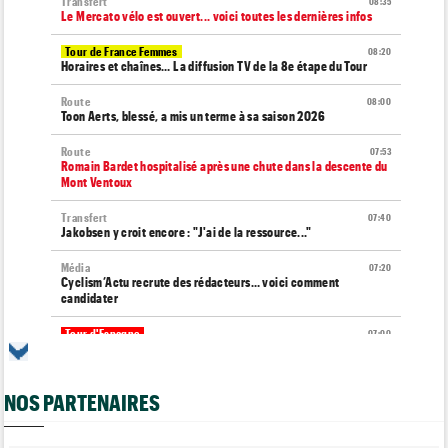
Transfert
08:35
Le Mercato vélo est ouvert... voici toutes les dernières infos
Tour de France Femmes
08:20
Horaires et chaînes… La diffusion TV de la 8e étape du Tour
Route
08:00
Toon Aerts, blessé, a mis un terme à sa saison 2026
Route
07:53
Romain Bardet hospitalisé après une chute dans la descente du
Mont Ventoux
Transfert
07:40
Jakobsen y croit encore : "J'ai de la ressource..."
Média
07:20
Cyclism’Actu recrute des rédacteurs… voici comment
candidater
Tour d'Espagne
07:00
Le parcours de la 20e étape modifié en raison d'éboulements
Tour de Burgos
07:00
NOS PARTENAIRES
A quelle heure et sur quelle chaîne suivre la 5e étape à la TV ?
Route
07/08
Quels seront les prochains défis du Slovène Tadej Pogacar ?