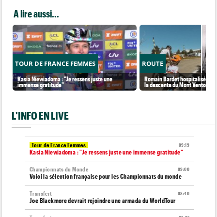
A lire aussi...
TOUR DE FRANCE FEMMES
ROUTE
Kasia Niewiadoma : "Je ressens juste une
Romain Bardet hospitalisé apr
immense gratitude"
la descente du Mont Ventoux
L'INFO EN LIVE
Tour de France Femmes
09:19
Kasia Niewiadoma : "Je ressens juste une immense gratitude"
Championnats du Monde
09:00
Voici la sélection française pour les Championnats du monde
Transfert
08:40
Joe Blackmore devrait rejoindre une armada du WorldTour