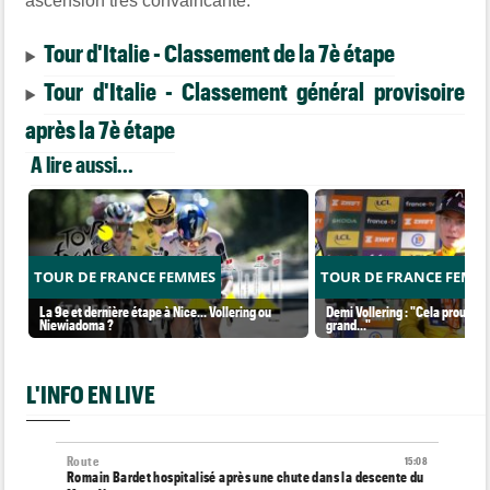
ascension très convaincante.
Tour d'Italie - Classement de la 7è étape
Tour d'Italie - Classement général provisoire
après la 7è étape
A lire aussi...
TOUR DE FRANCE FEMMES
TOUR DE FRANCE FEMM
La 9e et dernière étape à Nice... Vollering ou
Demi Vollering : "Cela prouve q
Niewiadoma ?
grand..."
L'INFO EN LIVE
Route
15:08
Romain Bardet hospitalisé après une chute dans la descente du