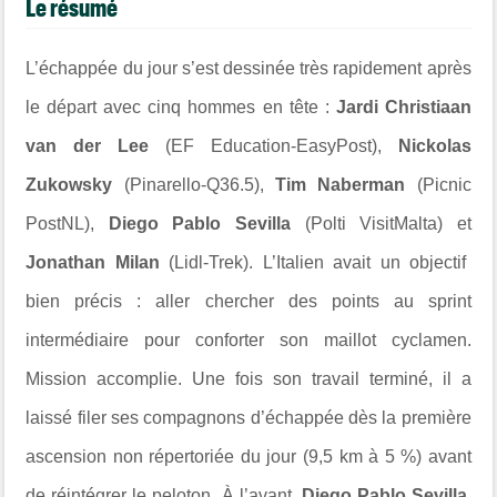
Le résumé
L’échappée du jour s’est dessinée très rapidement après
le départ avec cinq hommes en tête :
Jardi Christiaan
van der Lee
(EF Education-EasyPost),
Nickolas
Zukowsky
(Pinarello-Q36.5),
Tim Naberman
(Picnic
PostNL),
Diego Pablo Sevilla
(Polti VisitMalta) et
Jonathan Milan
(Lidl-Trek). L’Italien avait un objectif
bien précis : aller chercher des points au sprint
intermédiaire pour conforter son maillot cyclamen.
Mission accomplie. Une fois son travail terminé, il a
laissé filer ses compagnons d’échappée dès la première
ascension non répertoriée du jour (9,5 km à 5 %) avant
de réintégrer le peloton. À l’avant,
Diego Pablo Sevilla
,