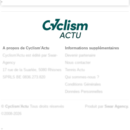
-
A propos de Cyclism'Actu
Informations supplémentaires
Cyclism'Actu est édité par Swar-
Devenir partenaire
Agency
Nous contacter
17 rue de la Suarlée, 5080 Rhisnes
Tennis Actu
SPRLS BE 0836.273.820
Qui sommes-nous ?
Conditions Générales
Données Personnelles
© Cyclism'Actu
Tous droits réservés
Produit par
Swar Agency
.
©2008-2026
-