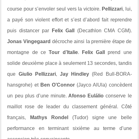
course pour s’envoler seul vers la victoire.
Pellizzari
, lui,
a payé son violent effort et s’est d’abord fait reprendre
puis distancer par
Felix Gall
(Decathlon CMA CGM).
Jonas Vingegaard
décroche ainsi la première étape de
montagne de ce
Tour d’Italie
.
Felix Gall
prend une
solide deuxième place à seulement 13 secondes, tandis
que
Giulio Pellizzari
,
Jay Hindley
(Red Bull-BORA-
hansgrohe) et
Ben O’Connor
(Jayco AlUla) concèdent
un peu plus d’une minute.
Afonso Eulálio
conserve le
maillot rose de leader du classement général. Côté
français,
Mathys Rondel
(Tudor) signe une belle
performance en terminant sixième au terme d’une