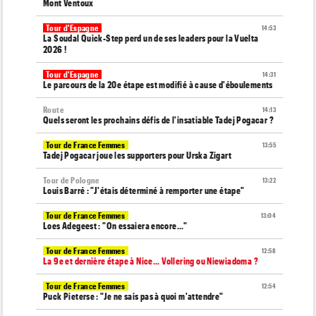
Mont Ventoux
Tour d'Espagne
14:53
La Soudal Quick-Step perd un de ses leaders pour la Vuelta
2026 !
Tour d'Espagne
14:31
Le parcours de la 20e étape est modifié à cause d'éboulements
Route
14:13
Quels seront les prochains défis de l'insatiable Tadej Pogacar ?
Tour de France Femmes
13:55
Tadej Pogacar joue les supporters pour Urska Zigart
Tour de Pologne
13:22
Louis Barré : "J'étais déterminé à remporter une étape"
Tour de France Femmes
13:04
Loes Adegeest : "On essaiera encore..."
Tour de France Femmes
12:58
La 9e et dernière étape à Nice... Vollering ou Niewiadoma ?
Tour de France Femmes
12:54
Puck Pieterse : "Je ne sais pas à quoi m'attendre"