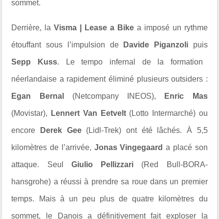
sommet.
Derrière, la
Visma | Lease a Bike
a imposé un rythme
étouffant sous l’impulsion de
Davide Piganzoli
puis
Sepp Kuss
. Le tempo infernal de la formation
néerlandaise a rapidement éliminé plusieurs outsiders :
Egan Bernal
(Netcompany INEOS),
Enric Mas
(Movistar),
Lennert Van Eetvelt
(Lotto Intermarché) ou
encore
Derek Gee
(Lidl-Trek) ont été lâchés. À 5,5
kilomètres de l’arrivée,
Jonas Vingegaard
a placé son
attaque. Seul
Giulio Pellizzari
(Red Bull-BORA-
hansgrohe) a réussi à prendre sa roue dans un premier
temps. Mais à un peu plus de quatre kilomètres du
sommet, le Danois a définitivement fait exploser la