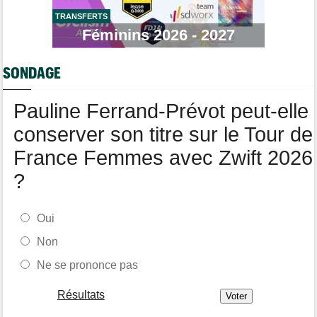
TRANSFERTS
Média
09:53
Web-série : "Course toujours, dans les coulisses de la FDJ
Féminins 2026 - 2027
United Series"
Route
09:26
SONDAGE
Robert Gesink : "Le cyclisme moderne est bien plus propre..."
Pauline Ferrand-Prévot peut-elle
conserver son titre sur le Tour de
France Femmes avec Zwift 2026
?
Oui
Non
Ne se prononce pas
Résultats