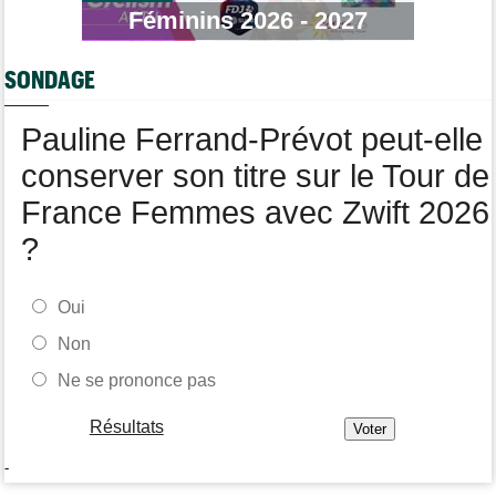
Robert Gesink : "Le cyclisme moderne est beaucoup plus
Féminins 2026 - 2027
propre..."
Tour de Pologne
08/08
SONDAGE
Joao Almeida a dû abandonner après une chute
Pauline Ferrand-Prévot peut-elle
conserver son titre sur le Tour de
France Femmes avec Zwift 2026
?
Oui
Non
Ne se prononce pas
Résultats
-