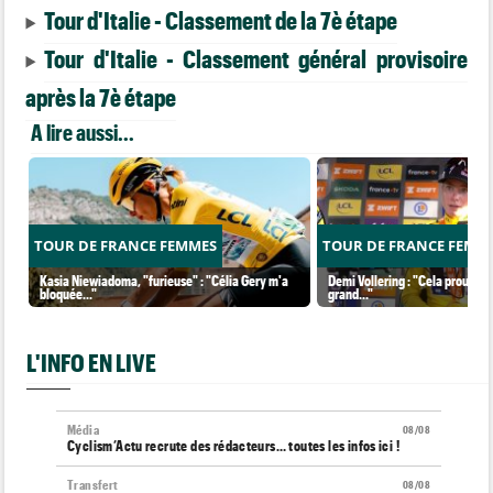
Tour d'Italie - Classement de la 7è étape
Tour d'Italie - Classement général provisoire
après la 7è étape
A lire aussi...
TOUR DE FRANCE FEMMES
TOUR DE FRANCE FEMM
Kasia Niewiadoma, "furieuse" : "Célia Gery m'a
Demi Vollering : "Cela prouve q
bloquée..."
grand..."
L'INFO EN LIVE
Média
08/08
Cyclism’Actu recrute des rédacteurs… toutes les infos ici !
Transfert
08/08