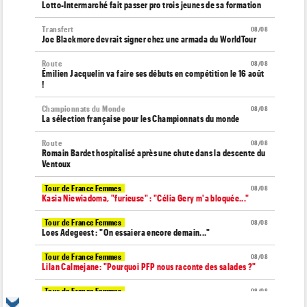
Lotto-Intermarché fait passer pro trois jeunes de sa formation
Transfert
08/08
Joe Blackmore devrait signer chez une armada du WorldTour
Route
08/08
Émilien Jacquelin va faire ses débuts en compétition le 16 août
!
Championnats du Monde
08/08
La sélection française pour les Championnats du monde
Route
08/08
Romain Bardet hospitalisé après une chute dans la descente du
Ventoux
Tour de France Femmes
08/08
Kasia Niewiadoma, "furieuse" : "Célia Gery m'a bloquée..."
Tour de France Femmes
08/08
Loes Adegeest : "On essaiera encore demain..."
Tour de France Femmes
08/08
Lilan Calmejane: "Pourquoi PFP nous raconte des salades ?"
Tour de France Femmes
08/08
Puck Pieterse : "Je ne sais pas à quoi m'attendre demain"